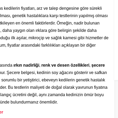
 kedilerin fiyatları, arz ve talep dengesine göre sürekli
ması, genetik hastalıklara karşı testlerinin yapılmış olması
tkileyen en önemli faktörlerdir. Örneğin, nadir bulunan
rı, daha yaygın olan ırklara göre belirgin şekilde daha
unduğu ilk aşılar, mikroçip ve sağlık karnesi gibi hizmetler de
m, fiyatlar arasındaki farklılıkları açıklayan bir diğer
arasında
ırkın nadirliği
,
renk ve desen özellikleri
,
şecere
ur. Şecere belgesi, kedinin soy ağacını gösterir ve safkan
, sorumlu bir yetiştirici, ebeveyn kedilerin genetik hastalık
eder. Bu testlerin maliyeti de doğal olarak yavrunun fiyatına
langıç ücretini değil, aynı zamanda kedinizin ömür boyu
önünde bulundurmanız önemlidir.
er