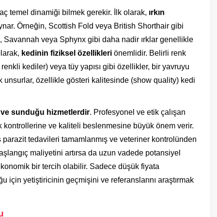
rkaç temel dinamiği bilmek gerekir. İlk olarak,
ırkın
nar. Örneğin, Scottish Fold veya British Shorthair gibi
en, Savannah veya Sphynx gibi daha nadir ırklar genellikle
olarak,
kedinin fiziksel özellikleri
önemlidir. Belirli renk
renkli kediler) veya tüy yapısı gibi özellikler, bir yavruyu
k unsurlar, özellikle gösteri kalitesinde (show quality) kedi
arı ve sunduğu hizmetlerdir
. Profesyonel ve etik çalışan
ık kontrollerine ve kaliteli beslenmesine büyük önem verir.
dış parazit tedavileri tamamlanmış ve veteriner kontrolünden
başlangıç maliyetini artırsa da uzun vadede potansiyel
konomik bir tercih olabilir. Sadece düşük fiyata
 için yetiştiricinin geçmişini ve referanslarını araştırmak
u