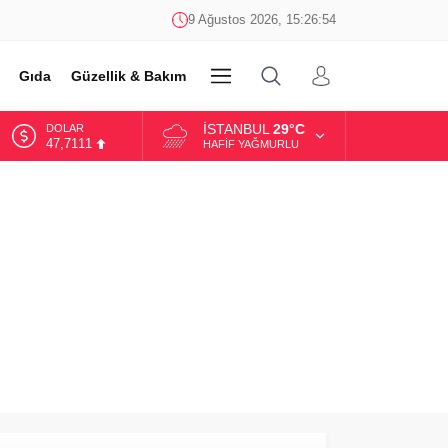
9 Ağustos 2026, 15:26:54
Gıda
Güzellik & Bakım
DİĞER
İSTANBUL
29°C
DOLAR
47,7111
HAFIF YAĞMURLU
EURO
55,1881
ALTIN
6.660,55
BİST
13.779,39