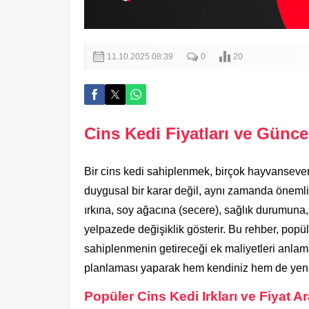
11.10.2025 08:39
0
20
Cins Kedi Fiyatları ve Günce
Bir cins kedi sahiplenmek, birçok hayvansever 
duygusal bir karar değil, aynı zamanda önemli b
ırkına, soy ağacına (secere), sağlık durumuna, 
yelpazede değişiklik gösterir. Bu rehber, popüler
sahiplenmenin getireceği ek maliyetleri anlama
planlaması yaparak hem kendiniz hem de yeni d
Popüler Cins Kedi Irkları ve Fiyat Ara