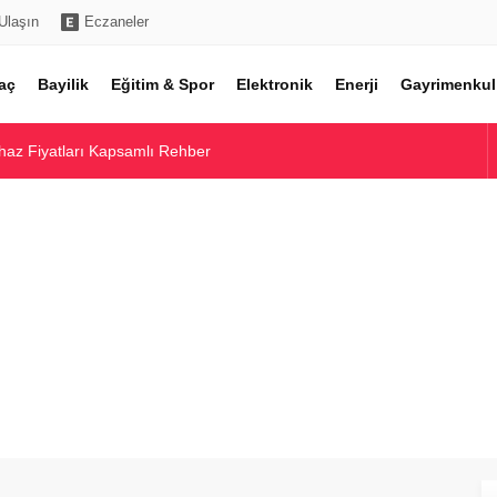
Ulaşın
Eczaneler
aç
Bayilik
Eğitim & Spor
Elektronik
Enerji
Gayrimenkul
haz Fiyatları Kapsamlı Rehber
rı ve Maliyet Rehberi
ı ve En Uygun Seçenekler
cel Çeşitler ve Maliyetler
nzin ve Motorin Litre Fiyatları