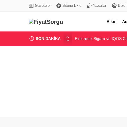
Gazeteler
Sitene Ekle
Yazarlar
Bize 
Alkol
Ar
SON DAKİKA
Elektronik Sigara ve IQOS Ci
Hazır Beton Metreküp Fiyatla
Nescafe Gold Kahve Fiyatlar
İnşaat Agregası Fiyatları: Gün
Güncel Akaryakıt Fiyatları: Be