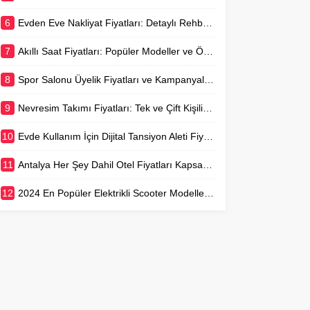
6
Evden Eve Nakliyat Fiyatları: Detaylı Rehber ve Ortalama Ücretler
7
Akıllı Saat Fiyatları: Popüler Modeller ve Özellikleri
8
Spor Salonu Üyelik Fiyatları ve Kampanyaları Rehberi
9
Nevresim Takımı Fiyatları: Tek ve Çift Kişilik Seçenekler
10
Evde Kullanım İçin Dijital Tansiyon Aleti Fiyatları
11
Antalya Her Şey Dahil Otel Fiyatları Kapsamlı Rehber
12
2024 En Popüler Elektrikli Scooter Modelleri ve Fiyatları