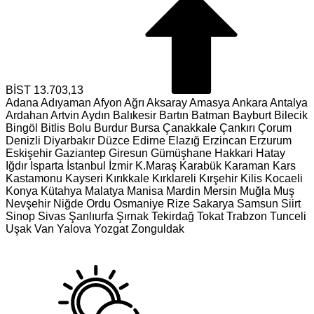
BİST
13.703,13
Adana
Adıyaman
Afyon
Ağrı
Aksaray
Amasya
Ankara
Antalya
Ardahan
Artvin
Aydın
Balıkesir
Bartın
Batman
Bayburt
Bilecik
Bingöl
Bitlis
Bolu
Burdur
Bursa
Çanakkale
Çankırı
Çorum
Denizli
Diyarbakır
Düzce
Edirne
Elazığ
Erzincan
Erzurum
Eskişehir
Gaziantep
Giresun
Gümüşhane
Hakkari
Hatay
Iğdır
Isparta
İstanbul
İzmir
K.Maraş
Karabük
Karaman
Kars
Kastamonu
Kayseri
Kırıkkale
Kırklareli
Kırşehir
Kilis
Kocaeli
Konya
Kütahya
Malatya
Manisa
Mardin
Mersin
Muğla
Muş
Nevşehir
Niğde
Ordu
Osmaniye
Rize
Sakarya
Samsun
Siirt
Sinop
Sivas
Şanlıurfa
Şırnak
Tekirdağ
Tokat
Trabzon
Tunceli
Uşak
Van
Yalova
Yozgat
Zonguldak