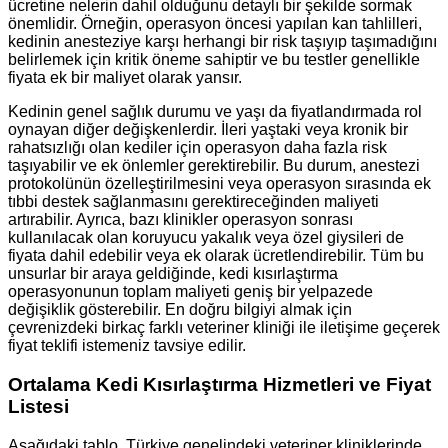
ücretine nelerin dahil olduğunu detaylı bir şekilde sormak
önemlidir. Örneğin, operasyon öncesi yapılan kan tahlilleri,
kedinin anesteziye karşı herhangi bir risk taşıyıp taşımadığını
belirlemek için kritik öneme sahiptir ve bu testler genellikle
fiyata ek bir maliyet olarak yansır.
Kedinin genel sağlık durumu ve yaşı da fiyatlandırmada rol
oynayan diğer değişkenlerdir. İleri yaştaki veya kronik bir
rahatsızlığı olan kediler için operasyon daha fazla risk
taşıyabilir ve ek önlemler gerektirebilir. Bu durum, anestezi
protokolünün özelleştirilmesini veya operasyon sırasında ek
tıbbi destek sağlanmasını gerektireceğinden maliyeti
artırabilir. Ayrıca, bazı klinikler operasyon sonrası
kullanılacak olan koruyucu yakalık veya özel giysileri de
fiyata dahil edebilir veya ek olarak ücretlendirebilir. Tüm bu
unsurlar bir araya geldiğinde, kedi kısırlaştırma
operasyonunun toplam maliyeti geniş bir yelpazede
değişiklik gösterebilir. En doğru bilgiyi almak için
çevrenizdeki birkaç farklı veteriner kliniği ile iletişime geçerek
fiyat teklifi istemeniz tavsiye edilir.
Ortalama Kedi Kısırlaştırma Hizmetleri ve Fiyat
Listesi
Aşağıdaki tablo, Türkiye genelindeki veteriner kliniklerinde