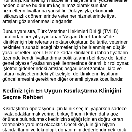
Kur artışı, klinikler için malzeme maliyetlerinin yükselmesine
neden olur ve bu durum kaçınılmaz olarak sunulan
hizmetlerin fiyatlarına yansıtılır. Dolayısıyla, ekonomik
istikrarsızlık dönemlerinde veteriner hizmetlerinde fiyat
artışları gözlemlenmesi olağandır.
Bunun yanı sıra, Türk Veteriner Hekimleri Birliği (TVHB)
tarafından her yıl yayınlanan “Asgari Ücret Tarifesi” de
klinikler için bir referans noktası oluşturur. Bu tarife, veteriner
hekimlerin sunabileceği hizmetler için belirlenmiş en düşük
yasal ücretleri içerir. Her ne kadar klinikler bu taban fiyatların
üzerinde kendi fiyatlandırma politikalarını belirlese de, tarife
genel piyasa fiyatlarının şekillenmesinde önemli bir rol oynar.
İşletme giderlerindeki artışlar, asgari ücret zamları, kira ve
fatura maliyetlerindeki yükselişler de kliniklerin fiyatlarını
güncellemesini gerektiren diğer önemli piyasa koşullarıdır.
Kediniz İçin En Uygun Kısırlaştırma Kliniğini
Seçme Rehberi
Kısırlaştırma operasyonu için klinik seçimi yaparken sadece
fiyata odaklanmak yerine, birkaç önemli kriteri daha göz
önünde bulundurmak kedinizin sağlığı için en doğru kararı
vermenize yardımcı olacaktır. Öncelikle, kliniğin hijyen
standartlarını ve teknolojik donanımını değerlendirmek kritik