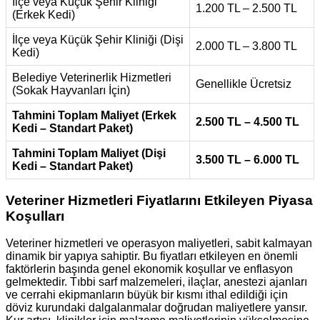
İlçe veya Küçük Şehir Kliniği
1.200 TL – 2.500 TL
(Erkek Kedi)
İlçe veya Küçük Şehir Kliniği (Dişi
2.000 TL – 3.800 TL
Kedi)
Belediye Veterinerlik Hizmetleri
Genellikle Ücretsiz
(Sokak Hayvanları İçin)
Tahmini Toplam Maliyet (Erkek
2.500 TL – 4.500 TL
Kedi – Standart Paket)
Tahmini Toplam Maliyet (Dişi
3.500 TL – 6.000 TL
Kedi – Standart Paket)
Veteriner Hizmetleri Fiyatlarını Etkileyen Piyasa
Koşulları
Veteriner hizmetleri ve operasyon maliyetleri, sabit kalmayan
dinamik bir yapıya sahiptir. Bu fiyatları etkileyen en önemli
faktörlerin başında genel ekonomik koşullar ve enflasyon
gelmektedir. Tıbbi sarf malzemeleri, ilaçlar, anestezi ajanları
ve cerrahi ekipmanların büyük bir kısmı ithal edildiği için
döviz kurundaki dalgalanmalar doğrudan maliyetlere yansır.