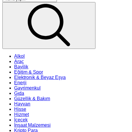
Alkol
Araç
Bayilik
Eğitim & Spor
Elektronik & Beyaz Eşya
Enerji
Gayrimenkul
Gıda
Güzellik & Bakım
Hayvan
Hisse
Hizmet
İçecek
İnşaat Malzemesi
Kripto Para