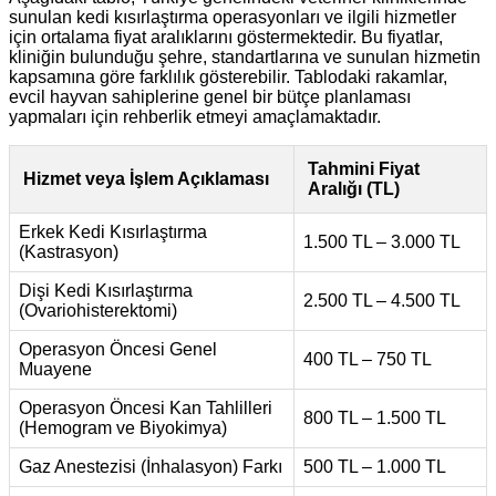
sunulan kedi kısırlaştırma operasyonları ve ilgili hizmetler
için ortalama fiyat aralıklarını göstermektedir. Bu fiyatlar,
kliniğin bulunduğu şehre, standartlarına ve sunulan hizmetin
kapsamına göre farklılık gösterebilir. Tablodaki rakamlar,
evcil hayvan sahiplerine genel bir bütçe planlaması
yapmaları için rehberlik etmeyi amaçlamaktadır.
Tahmini Fiyat
Hizmet veya İşlem Açıklaması
Aralığı (TL)
Erkek Kedi Kısırlaştırma
1.500 TL – 3.000 TL
(Kastrasyon)
Dişi Kedi Kısırlaştırma
2.500 TL – 4.500 TL
(Ovariohisterektomi)
Operasyon Öncesi Genel
400 TL – 750 TL
Muayene
Operasyon Öncesi Kan Tahlilleri
800 TL – 1.500 TL
(Hemogram ve Biyokimya)
Gaz Anestezisi (İnhalasyon) Farkı
500 TL – 1.000 TL