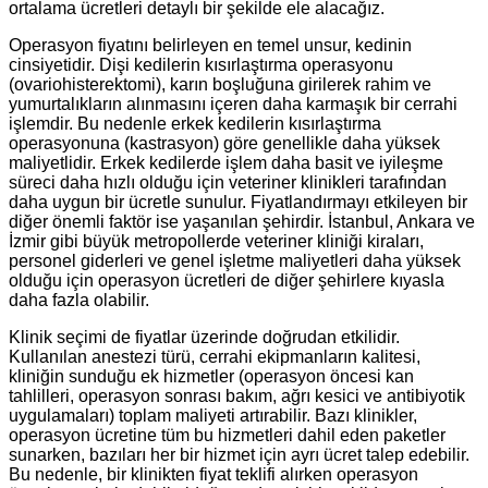
ortalama ücretleri detaylı bir şekilde ele alacağız.
Operasyon fiyatını belirleyen en temel unsur, kedinin
cinsiyetidir. Dişi kedilerin kısırlaştırma operasyonu
(ovariohisterektomi), karın boşluğuna girilerek rahim ve
yumurtalıkların alınmasını içeren daha karmaşık bir cerrahi
işlemdir. Bu nedenle erkek kedilerin kısırlaştırma
operasyonuna (kastrasyon) göre genellikle daha yüksek
maliyetlidir. Erkek kedilerde işlem daha basit ve iyileşme
süreci daha hızlı olduğu için veteriner klinikleri tarafından
daha uygun bir ücretle sunulur. Fiyatlandırmayı etkileyen bir
diğer önemli faktör ise yaşanılan şehirdir. İstanbul, Ankara ve
İzmir gibi büyük metropollerde veteriner kliniği kiraları,
personel giderleri ve genel işletme maliyetleri daha yüksek
olduğu için operasyon ücretleri de diğer şehirlere kıyasla
daha fazla olabilir.
Klinik seçimi de fiyatlar üzerinde doğrudan etkilidir.
Kullanılan anestezi türü, cerrahi ekipmanların kalitesi,
kliniğin sunduğu ek hizmetler (operasyon öncesi kan
tahlilleri, operasyon sonrası bakım, ağrı kesici ve antibiyotik
uygulamaları) toplam maliyeti artırabilir. Bazı klinikler,
operasyon ücretine tüm bu hizmetleri dahil eden paketler
sunarken, bazıları her bir hizmet için ayrı ücret talep edebilir.
Bu nedenle, bir klinikten fiyat teklifi alırken operasyon