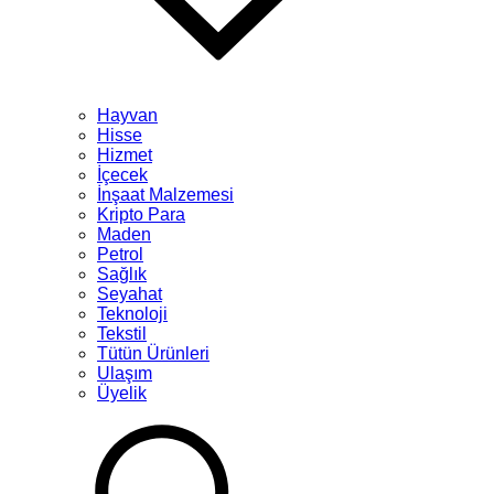
Hayvan
Hisse
Hizmet
İçecek
İnşaat Malzemesi
Kripto Para
Maden
Petrol
Sağlık
Seyahat
Teknoloji
Tekstil
Tütün Ürünleri
Ulaşım
Üyelik