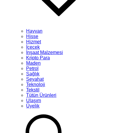
Hayvan
Hisse
Hizmet
İçecek
İnşaat Malzemesi
Kripto Para
Maden
Petrol
Sağlık
Seyahat
Teknoloji
Tekstil
Tütün Ürünleri
Ulaşım
Üyelik