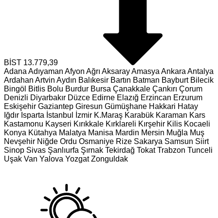
BİST
13.779,39
Adana
Adıyaman
Afyon
Ağrı
Aksaray
Amasya
Ankara
Antalya
Ardahan
Artvin
Aydın
Balıkesir
Bartın
Batman
Bayburt
Bilecik
Bingöl
Bitlis
Bolu
Burdur
Bursa
Çanakkale
Çankırı
Çorum
Denizli
Diyarbakır
Düzce
Edirne
Elazığ
Erzincan
Erzurum
Eskişehir
Gaziantep
Giresun
Gümüşhane
Hakkari
Hatay
Iğdır
Isparta
İstanbul
İzmir
K.Maraş
Karabük
Karaman
Kars
Kastamonu
Kayseri
Kırıkkale
Kırklareli
Kırşehir
Kilis
Kocaeli
Konya
Kütahya
Malatya
Manisa
Mardin
Mersin
Muğla
Muş
Nevşehir
Niğde
Ordu
Osmaniye
Rize
Sakarya
Samsun
Siirt
Sinop
Sivas
Şanlıurfa
Şırnak
Tekirdağ
Tokat
Trabzon
Tunceli
Uşak
Van
Yalova
Yozgat
Zonguldak