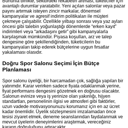
Bununla birlikte, sektördeki rekabetin artması, tüketiciler için
avantajlı durumlar yaratabilir. Yeni açılan salonlar veya pazar
payını artırmak isteyen zincir markalar, dönemsel
kampanyalar ve agresif indirim politikaları ile müşteri
çekmeye çalışabilir. Özellikle yılbaşı sonrası veya yaz ayları
öncesi gibi talebin yoğunlaştığı dönemlerde “erken kayıt”
indirimleri veya “arkadaşını getir” gibi kampanyalarla
karşılaşmak mümkündür. Piyasa koşulları, arz ve talep
dengesine göre şekillendiğinden, tüketicilerin bu
kampanyaları takip ederek bütçelerine uygun fırsatlar
yakalaması olasıdır.
Doğru Spor Salonu Seçimi İçin Bütçe
Planlaması
Spor salonu üyeliği, bir harcamadan çok, sağlığa yapılan bir
yatırımdır. Karar verirken sadece fiyata odaklanmak yerine,
fiyat performans dengesini gözetmek en doğrusu olacaktır.
Salonun evinize veya iş yerinize olan yakınlığı, hijyen
standartları, personelinin ilgisi ve atmosferi gibi faktörler,
uzun vadede motivasyonunuzu korumanız için en az ücret
kadar önemlidir. Üyelik sözleşmesini imzalamadan önce
tesisi ziyaret etmek, deneme seanslarından faydalanmak ve
mevcut üyelerin deneyimlerini araştırmak, vereceğiniz
kararın doğruluğunu artıracaktır.