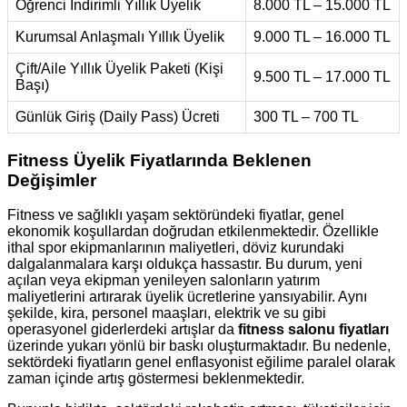
Öğrenci İndirimli Yıllık Üyelik
8.000 TL – 15.000 TL
Kurumsal Anlaşmalı Yıllık Üyelik
9.000 TL – 16.000 TL
Çift/Aile Yıllık Üyelik Paketi (Kişi
9.500 TL – 17.000 TL
Başı)
Günlük Giriş (Daily Pass) Ücreti
300 TL – 700 TL
Fitness Üyelik Fiyatlarında Beklenen
Değişimler
Fitness ve sağlıklı yaşam sektöründeki fiyatlar, genel
ekonomik koşullardan doğrudan etkilenmektedir. Özellikle
ithal spor ekipmanlarının maliyetleri, döviz kurundaki
dalgalanmalara karşı oldukça hassastır. Bu durum, yeni
açılan veya ekipman yenileyen salonların yatırım
maliyetlerini artırarak üyelik ücretlerine yansıyabilir. Aynı
şekilde, kira, personel maaşları, elektrik ve su gibi
operasyonel giderlerdeki artışlar da
fitness salonu fiyatları
üzerinde yukarı yönlü bir baskı oluşturmaktadır. Bu nedenle,
sektördeki fiyatların genel enflasyonist eğilime paralel olarak
zaman içinde artış göstermesi beklenmektedir.