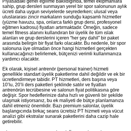
Piyasadaki genel eğilime bakıldığında, temel ekipmanlara
sahip, grup dersleri sunmayan yerel bir spor salonunun aylık
ücreti daha uygun seviyelerde seyrederken; ulusal veya
uluslararası zincir markaların sunduğu kapsamlı hizmetler
(yüzme havuzu, spa, onlarca farklı grup dersi, profesyonel
eğitmen kadrosu) fiyatları artırmaktadır. Örneğin, sadece
temel fitness alanını kullandıran bir üyelik ile tüm ıslak
alanları ve grup derslerini içeren “her şey dahil” bir paket
arasında belirgin bir fiyat farkı olacaktır. Bu nedenle, bir spor
salonuna üye olmadan önce hangi hizmetleri gerçekten
kullanacağınızı belirlemek, bütçenizi verimli kullanmanıza
yardımcı olacaktır.
Ek olarak, kişisel antrenör (personal trainer) hizmeti
genellikle standart üyelik paketlerine dahil değildir ve ek bir
ücretlendirmeye tabidir. PT hizmetleri, ders başına veya
10’lu, 20’li ders paketleri şeklinde satılır ve fiyatları
antrenörün tecrübesine ve salonun fiyat politikasına göre
değişir. Spor hedeflerinize daha hızlı ve güvenli bir şekilde
ulaşmak istiyorsanız, bu ek maliyeti de bütçe planlamanıza
dahil etmeniz önemlidir. Bazı premium salonlar, üyelik
başlangıcında birkaç seans ücretsiz PT hizmeti veya vücut
analizi gibi ekstralar sunarak paketlerini daha cazip hale
getirebilir.