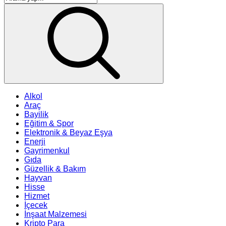
Alkol
Araç
Bayilik
Eğitim & Spor
Elektronik & Beyaz Eşya
Enerji
Gayrimenkul
Gıda
Güzellik & Bakım
Hayvan
Hisse
Hizmet
İçecek
İnşaat Malzemesi
Kripto Para