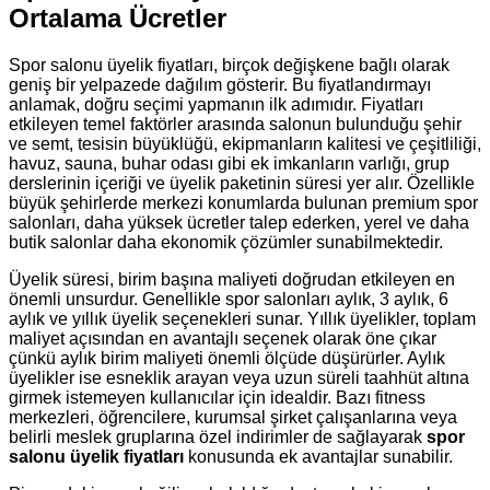
Ortalama Ücretler
Spor salonu üyelik fiyatları, birçok değişkene bağlı olarak
geniş bir yelpazede dağılım gösterir. Bu fiyatlandırmayı
anlamak, doğru seçimi yapmanın ilk adımıdır. Fiyatları
etkileyen temel faktörler arasında salonun bulunduğu şehir
ve semt, tesisin büyüklüğü, ekipmanların kalitesi ve çeşitliliği,
havuz, sauna, buhar odası gibi ek imkanların varlığı, grup
derslerinin içeriği ve üyelik paketinin süresi yer alır. Özellikle
büyük şehirlerde merkezi konumlarda bulunan premium spor
salonları, daha yüksek ücretler talep ederken, yerel ve daha
butik salonlar daha ekonomik çözümler sunabilmektedir.
Üyelik süresi, birim başına maliyeti doğrudan etkileyen en
önemli unsurdur. Genellikle spor salonları aylık, 3 aylık, 6
aylık ve yıllık üyelik seçenekleri sunar. Yıllık üyelikler, toplam
maliyet açısından en avantajlı seçenek olarak öne çıkar
çünkü aylık birim maliyeti önemli ölçüde düşürürler. Aylık
üyelikler ise esneklik arayan veya uzun süreli taahhüt altına
girmek istemeyen kullanıcılar için idealdir. Bazı fitness
merkezleri, öğrencilere, kurumsal şirket çalışanlarına veya
belirli meslek gruplarına özel indirimler de sağlayarak
spor
salonu üyelik fiyatları
konusunda ek avantajlar sunabilir.