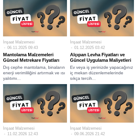
İnşaat Malzemesi
İnşaat Malzemesi
06.11.2025 09:43
01.12.2025 03:42
Mantolama Malzemeleri
Alçıpan Levha Fiyatları ve
Güncel Metrekare Fiyatları
Güncel Uygulama Maliyetleri
Dış cephe mantolama, binaların
Ev veya iş yerinizde yapacağınız
enerji verimliliğini artırmak ve ısı
iç mekan düzenlemelerinde
yalıtımı...
sıkça tercih...
İnşaat Malzemesi
İnşaat Malzemesi
11.02.2026 12:43
09.06.2026 21:42