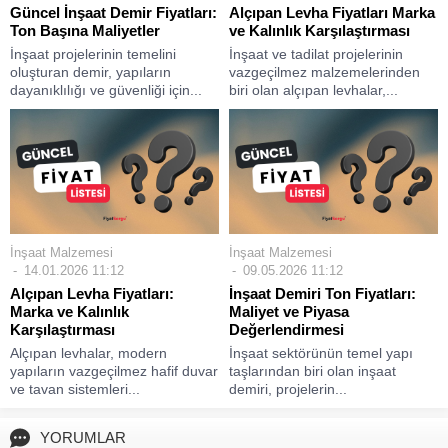
Güncel İnşaat Demir Fiyatları:
Alçıpan Levha Fiyatları Marka
Ton Başına Maliyetler
ve Kalınlık Karşılaştırması
İnşaat projelerinin temelini
İnşaat ve tadilat projelerinin
oluşturan demir, yapıların
vazgeçilmez malzemelerinden
dayanıklılığı ve güvenliği için...
biri olan alçıpan levhalar,...
İnşaat Malzemesi
İnşaat Malzemesi
14.01.2026 11:12
09.05.2026 11:12
Alçıpan Levha Fiyatları:
İnşaat Demiri Ton Fiyatları:
Marka ve Kalınlık
Maliyet ve Piyasa
Karşılaştırması
Değerlendirmesi
Alçıpan levhalar, modern
İnşaat sektörünün temel yapı
yapıların vazgeçilmez hafif duvar
taşlarından biri olan inşaat
ve tavan sistemleri...
demiri, projelerin...
YORUMLAR