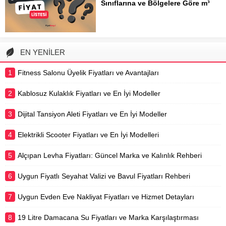
Sınıflarına ve Bölgelere Göre m³
detaylı bir şekilde inceleyerek,
Fiyatları
bütçenize...
İnşaat sektörünün temel taşı ve
modern yapıların ana iskeleti olan
hazır beton, en küçük konut
EN YENİLER
projesinden devasa altyapı
yatırımlarına kadar her ölçekteki
1
Fitness Salonu Üyelik Fiyatları ve Avantajları
inşaatın vazgeçilmez malzemesidir.
Bir projenin toplam maliyeti
2
Kablosuz Kulaklık Fiyatları ve En İyi Modeller
içerisinde...
3
Dijital Tansiyon Aleti Fiyatları ve En İyi Modeller
4
Elektrikli Scooter Fiyatları ve En İyi Modelleri
5
Alçıpan Levha Fiyatları: Güncel Marka ve Kalınlık Rehberi
6
Uygun Fiyatlı Seyahat Valizi ve Bavul Fiyatları Rehberi
7
Uygun Evden Eve Nakliyat Fiyatları ve Hizmet Detayları
8
19 Litre Damacana Su Fiyatları ve Marka Karşılaştırması