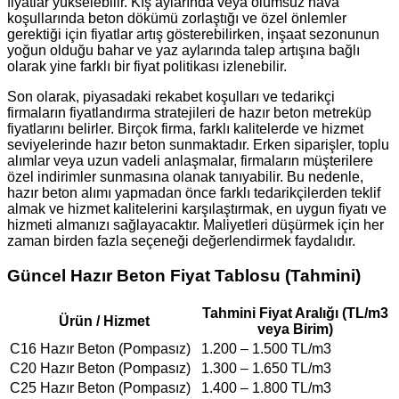
fiyatlar yükselebilir. Kış aylarında veya olumsuz hava
koşullarında beton dökümü zorlaştığı ve özel önlemler
gerektiği için fiyatlar artış gösterebilirken, inşaat sezonunun
yoğun olduğu bahar ve yaz aylarında talep artışına bağlı
olarak yine farklı bir fiyat politikası izlenebilir.
Son olarak, piyasadaki rekabet koşulları ve tedarikçi
firmaların fiyatlandırma stratejileri de hazır beton metreküp
fiyatlarını belirler. Birçok firma, farklı kalitelerde ve hizmet
seviyelerinde hazır beton sunmaktadır. Erken siparişler, toplu
alımlar veya uzun vadeli anlaşmalar, firmaların müşterilere
özel indirimler sunmasına olanak tanıyabilir. Bu nedenle,
hazır beton alımı yapmadan önce farklı tedarikçilerden teklif
almak ve hizmet kalitelerini karşılaştırmak, en uygun fiyatı ve
hizmeti almanızı sağlayacaktır. Maliyetleri düşürmek için her
zaman birden fazla seçeneği değerlendirmek faydalıdır.
Güncel Hazır Beton Fiyat Tablosu (Tahmini)
Tahmini Fiyat Aralığı (TL/m3
Ürün / Hizmet
veya Birim)
C16 Hazır Beton (Pompasız)
1.200 – 1.500 TL/m3
C20 Hazır Beton (Pompasız)
1.300 – 1.650 TL/m3
C25 Hazır Beton (Pompasız)
1.400 – 1.800 TL/m3