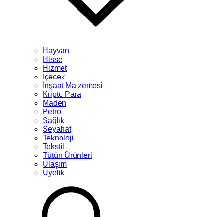
Hayvan
Hisse
Hizmet
İçecek
İnşaat Malzemesi
Kripto Para
Maden
Petrol
Sağlık
Seyahat
Teknoloji
Tekstil
Tütün Ürünleri
Ulaşım
Üyelik