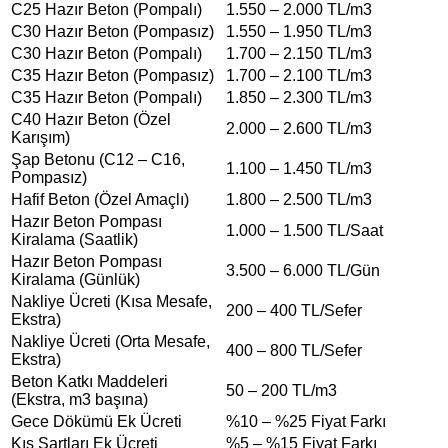
C25 Hazır Beton (Pompalı)
1.550 – 2.000 TL/m3
C30 Hazır Beton (Pompasız)
1.550 – 1.950 TL/m3
C30 Hazır Beton (Pompalı)
1.700 – 2.150 TL/m3
C35 Hazır Beton (Pompasız)
1.700 – 2.100 TL/m3
C35 Hazır Beton (Pompalı)
1.850 – 2.300 TL/m3
C40 Hazır Beton (Özel
2.000 – 2.600 TL/m3
Karışım)
Şap Betonu (C12 – C16,
1.100 – 1.450 TL/m3
Pompasız)
Hafif Beton (Özel Amaçlı)
1.800 – 2.500 TL/m3
Hazır Beton Pompası
1.000 – 1.500 TL/Saat
Kiralama (Saatlik)
Hazır Beton Pompası
3.500 – 6.000 TL/Gün
Kiralama (Günlük)
Nakliye Ücreti (Kısa Mesafe,
200 – 400 TL/Sefer
Ekstra)
Nakliye Ücreti (Orta Mesafe,
400 – 800 TL/Sefer
Ekstra)
Beton Katkı Maddeleri
50 – 200 TL/m3
(Ekstra, m3 başına)
Gece Dökümü Ek Ücreti
%10 – %25 Fiyat Farkı
Kış Şartları Ek Ücreti
%5 – %15 Fiyat Farkı