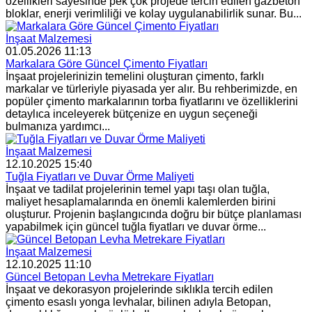
özellikleri sayesinde pek çok projede tercih edilen gazbeton
bloklar, enerji verimliliği ve kolay uygulanabilirlik sunar. Bu...
İnşaat Malzemesi
01.05.2026 11:13
Markalara Göre Güncel Çimento Fiyatları
İnşaat projelerinizin temelini oluşturan çimento, farklı
markalar ve türleriyle piyasada yer alır. Bu rehberimizde, en
popüler çimento markalarının torba fiyatlarını ve özelliklerini
detaylıca inceleyerek bütçenize en uygun seçeneği
bulmanıza yardımcı...
İnşaat Malzemesi
12.10.2025 15:40
Tuğla Fiyatları ve Duvar Örme Maliyeti
İnşaat ve tadilat projelerinin temel yapı taşı olan tuğla,
maliyet hesaplamalarında en önemli kalemlerden birini
oluşturur. Projenin başlangıcında doğru bir bütçe planlaması
yapabilmek için güncel tuğla fiyatları ve duvar örme...
İnşaat Malzemesi
12.10.2025 11:10
Güncel Betopan Levha Metrekare Fiyatları
İnşaat ve dekorasyon projelerinde sıklıkla tercih edilen
çimento esaslı yonga levhalar, bilinen adıyla Betopan,