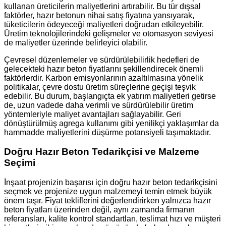
kullanan üreticilerin maliyetlerini artırabilir. Bu tür dışsal
faktörler, hazır betonun nihai satış fiyatına yansıyarak,
tüketicilerin ödeyeceği maliyetleri doğrudan etkileyebilir.
Üretim teknolojilerindeki gelişmeler ve otomasyon seviyesi
de maliyetler üzerinde belirleyici olabilir.
Çevresel düzenlemeler ve sürdürülebilirlik hedefleri de
gelecekteki hazır beton fiyatlarını şekillendirecek önemli
faktörlerdir. Karbon emisyonlarının azaltılmasına yönelik
politikalar, çevre dostu üretim süreçlerine geçişi teşvik
edebilir. Bu durum, başlangıçta ek yatırım maliyetleri getirse
de, uzun vadede daha verimli ve sürdürülebilir üretim
yöntemleriyle maliyet avantajları sağlayabilir. Geri
dönüştürülmüş agrega kullanımı gibi yenilikçi yaklaşımlar da
hammadde maliyetlerini düşürme potansiyeli taşımaktadır.
Doğru Hazır Beton Tedarikçisi ve Malzeme
Seçimi
İnşaat projenizin başarısı için doğru hazır beton tedarikçisini
seçmek ve projenize uygun malzemeyi temin etmek büyük
önem taşır. Fiyat tekliflerini değerlendirirken yalnızca hazır
beton fiyatları üzerinden değil, aynı zamanda firmanın
referansları, kalite kontrol standartları, teslimat hızı ve müşteri