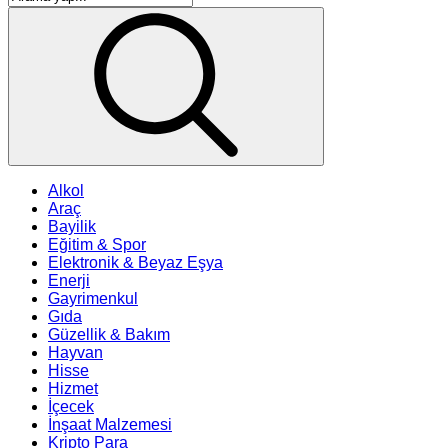
Alkol
Araç
Bayilik
Eğitim & Spor
Elektronik & Beyaz Eşya
Enerji
Gayrimenkul
Gıda
Güzellik & Bakım
Hayvan
Hisse
Hizmet
İçecek
İnşaat Malzemesi
Kripto Para