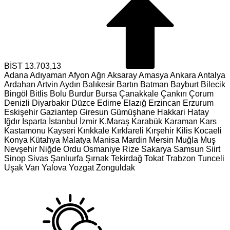
BİST
13.703,13
Adana
Adıyaman
Afyon
Ağrı
Aksaray
Amasya
Ankara
Antalya
Ardahan
Artvin
Aydın
Balıkesir
Bartın
Batman
Bayburt
Bilecik
Bingöl
Bitlis
Bolu
Burdur
Bursa
Çanakkale
Çankırı
Çorum
Denizli
Diyarbakır
Düzce
Edirne
Elazığ
Erzincan
Erzurum
Eskişehir
Gaziantep
Giresun
Gümüşhane
Hakkari
Hatay
Iğdır
Isparta
İstanbul
İzmir
K.Maraş
Karabük
Karaman
Kars
Kastamonu
Kayseri
Kırıkkale
Kırklareli
Kırşehir
Kilis
Kocaeli
Konya
Kütahya
Malatya
Manisa
Mardin
Mersin
Muğla
Muş
Nevşehir
Niğde
Ordu
Osmaniye
Rize
Sakarya
Samsun
Siirt
Sinop
Sivas
Şanlıurfa
Şırnak
Tekirdağ
Tokat
Trabzon
Tunceli
Uşak
Van
Yalova
Yozgat
Zonguldak