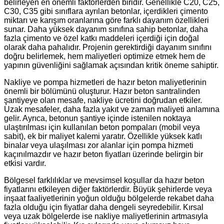
belirleyen en önemli faktörlerden biridir. Genellikle C20, C25,
C30, C35 gibi sınıflara ayrılan betonlar, içerdikleri çimento
miktarı ve karışım oranlarına göre farklı dayanım özellikleri
sunar. Daha yüksek dayanım sınıfına sahip betonlar, daha
fazla çimento ve özel katkı maddeleri içerdiği için doğal
olarak daha pahalıdır. Projenin gerektirdiği dayanım sınıfını
doğru belirlemek, hem maliyetleri optimize etmek hem de
yapının güvenliğini sağlamak açısından kritik öneme sahiptir.
Nakliye ve pompa hizmetleri de hazır beton maliyetlerinin
önemli bir bölümünü oluşturur. Hazır beton santralinden
şantiyeye olan mesafe, nakliye ücretini doğrudan etkiler.
Uzak mesafeler, daha fazla yakıt ve zaman maliyeti anlamına
gelir. Ayrıca, betonun şantiye içinde istenilen noktaya
ulaştırılması için kullanılan beton pompaları (mobil veya
sabit), ek bir maliyet kalemi yaratır. Özellikle yüksek katlı
binalar veya ulaşılması zor alanlar için pompa hizmeti
kaçınılmazdır ve hazır beton fiyatları üzerinde belirgin bir
etkisi vardır.
Bölgesel farklılıklar ve mevsimsel koşullar da hazır beton
fiyatlarını etkileyen diğer faktörlerdir. Büyük şehirlerde veya
inşaat faaliyetlerinin yoğun olduğu bölgelerde rekabet daha
fazla olduğu için fiyatlar daha dengeli seyredebilir. Kırsal
veya uzak bölgelerde ise nakliye maliyetlerinin artmasıyla