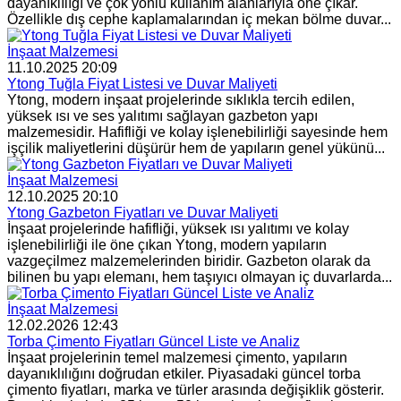
dayanıklılığı ve çok yönlü kullanım alanlarıyla öne çıkar.
Özellikle dış cephe kaplamalarından iç mekan bölme duvar...
İnşaat Malzemesi
11.10.2025 20:09
Ytong Tuğla Fiyat Listesi ve Duvar Maliyeti
Ytong, modern inşaat projelerinde sıklıkla tercih edilen,
yüksek ısı ve ses yalıtımı sağlayan gazbeton yapı
malzemesidir. Hafifliği ve kolay işlenebilirliği sayesinde hem
işçilik maliyetlerini düşürür hem de yapıların genel yükünü...
İnşaat Malzemesi
12.10.2025 20:10
Ytong Gazbeton Fiyatları ve Duvar Maliyeti
İnşaat projelerinde hafifliği, yüksek ısı yalıtımı ve kolay
işlenebilirliği ile öne çıkan Ytong, modern yapıların
vazgeçilmez malzemelerinden biridir. Gazbeton olarak da
bilinen bu yapı elemanı, hem taşıyıcı olmayan iç duvarlarda...
İnşaat Malzemesi
12.02.2026 12:43
Torba Çimento Fiyatları Güncel Liste ve Analiz
İnşaat projelerinin temel malzemesi çimento, yapıların
dayanıklılığını doğrudan etkiler. Piyasadaki güncel torba
çimento fiyatları, marka ve türler arasında değişiklik gösterir.