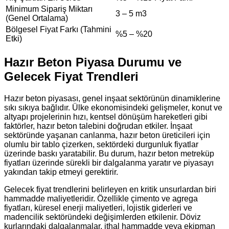
Minimum Sipariş Miktarı
3 – 5 m3
(Genel Ortalama)
Bölgesel Fiyat Farkı (Tahmini
%5 – %20
Etki)
Hazır Beton Piyasa Durumu ve
Gelecek Fiyat Trendleri
Hazır beton piyasası, genel inşaat sektörünün dinamiklerine
sıkı sıkıya bağlıdır. Ülke ekonomisindeki gelişmeler, konut ve
altyapı projelerinin hızı, kentsel dönüşüm hareketleri gibi
faktörler, hazır beton talebini doğrudan etkiler. İnşaat
sektöründe yaşanan canlanma, hazır beton üreticileri için
olumlu bir tablo çizerken, sektördeki durgunluk fiyatlar
üzerinde baskı yaratabilir. Bu durum, hazır beton metreküp
fiyatları üzerinde sürekli bir dalgalanma yaratır ve piyasayı
yakından takip etmeyi gerektirir.
Gelecek fiyat trendlerini belirleyen en kritik unsurlardan biri
hammadde maliyetleridir. Özellikle çimento ve agrega
fiyatları, küresel enerji maliyetleri, lojistik giderleri ve
madencilik sektöründeki değişimlerden etkilenir. Döviz
kurlarındaki dalgalanmalar, ithal hammadde veya ekipman