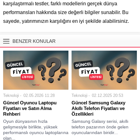
karşılaştırmalı testler, farklı modellerin gerçek dünya
performansları hakkında size değerli bilgiler sunabilir. Bu
sayede, yatırımınızın karşılığını en iyi şekilde alabilirsiniz.
BENZER KONULAR
Teknoloji
02.05.2026 11:28
Teknoloji
02.12.2025 20:53
Güncel Oyuncu Laptopu
Güncel Samsung Galaxy
Fiyatları ve Satın Alma
Akıllı Telefon Fiyatları ve
Rehberi
Özellikleri
Oyun dünyasının hızla
Samsung Galaxy serisi, akıllı
gelişmesiyle birlikte, yüksek
telefon pazarının önde gelen
performanslı oyuncu laptoplarına
oyuncularından biridir...
olan...