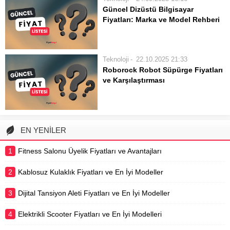
uygun akıllı telefon modelleri
Güncel Dizüstü Bilgisayar
hakkında detaylı bilgi edinin. En
Fiyatları: Marka ve Model Rehberi
popüler markaların sunduğu
Eğitimden iş hayatına, eğlenceden
yenilikleri ve piyasadaki ortalama
yaratıcılığa kadar hayatımızın her
fiyatları öğrenerek...
alanında merkezi bir rol üstlenen
Teknoloji
22.10.2025 21:33
dizüstü bilgisayarlar, teknolojinin en
Roborock Robot Süpürge Fiyatları
dinamik ve en çeşitli ürün
ve Karşılaştırması
kategorilerinden birini oluşturuyor.
Robot süpürgeler, ev temizliğinde
Piyasada, temel internet gezintisi
zaman ve efor tasarrufu sağlayan
ve...
akıllı cihazlar arasında hızla
popülerlik kazanmaktadır. Özellikle
EN YENİLER
Roborock robot süpürge fiyatları ve
modelleri, gelişmiş teknolojik
1
Fitness Salonu Üyelik Fiyatları ve Avantajları
özellikleriyle dikkat çekmektedir. Bu
rehberimizde, Roborock’un...
2
Kablosuz Kulaklık Fiyatları ve En İyi Modeller
3
Dijital Tansiyon Aleti Fiyatları ve En İyi Modeller
4
Elektrikli Scooter Fiyatları ve En İyi Modelleri