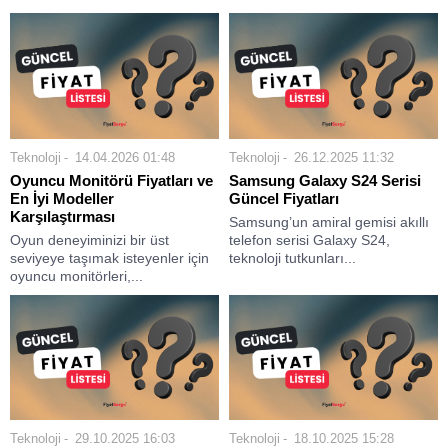
Teknoloji
14.04.2026 01:48
Teknoloji
26.12.2025 11:32
Oyuncu Monitörü Fiyatları ve
Samsung Galaxy S24 Serisi
En İyi Modeller
Güncel Fiyatları
Karşılaştırması
Samsung’un amiral gemisi akıllı
Oyun deneyiminizi bir üst
telefon serisi Galaxy S24,
seviyeye taşımak isteyenler için
teknoloji tutkunları...
oyuncu monitörleri,...
Teknoloji
29.10.2025 16:03
Teknoloji
18.10.2025 15:28