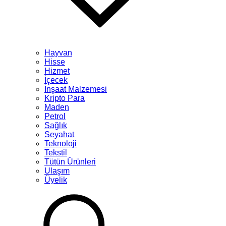
Hayvan
Hisse
Hizmet
İçecek
İnşaat Malzemesi
Kripto Para
Maden
Petrol
Sağlık
Seyahat
Teknoloji
Tekstil
Tütün Ürünleri
Ulaşım
Üyelik