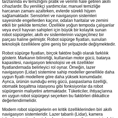
tarzlarında ev temizliğini pratik ve verimli hale getiren akıllı
cihazlardır. Bu yenilikçi yardımcılar, manuel temizliğe
harcanan zamanı azaltırken, evlerde sürekli hijyen
sağlamaktadır. Sensörleri ve navigasyon sistemleri
sayesinde engellerden kaçınır, odaları haritalar ve zemini
etkili bir şekilde temizler. Özellikle yoğun tempoda çalışanlar
veya evcil hayvan sahipleri için büyük bir kolaylık sunan
robot süpürgeler, akıllı ev sistemlerinin vazgeçilmez bir
parçası haline gelmiştir. Robot süpürge fiyatları, sunulan
teknolojik özelliklere göre geniş bir yelpazede değişmektedir.
Robot süpürge fiyatları, birçok faktöre bağlı olarak farklılık
gösterir. Markanın bilinirliği, kullanılan motor gücü, batarya
kapasitesi, navigasyon teknolojisi ve ek özellikler
fiyatlandırmada belirleyici rol oynar. Örneğin, lazer
navigasyon (Lidar) sistemine sahip modeller genellikle daha
uygun fiyatlı modellere göre daha yüksek konumdadır.
Ayrıca, ürünün sunduğu emiş gücü, paspaslama özelliği,
otomatik boşaltma istasyonu gibi fonksiyonlar da robot
süpürgenin maliyetini artırmaktadır. Tüketiciler, ihtiyaçlarına
en uygun robot süpürgeyi seçerken bu faktörleri dikkatlice
değerlendirmelidir.
Modern robot süpürgelerin en kritik özelliklerinden biri akıllı
navigasyon sistemleridir. Lazer tabanlı (Lidar), kamera