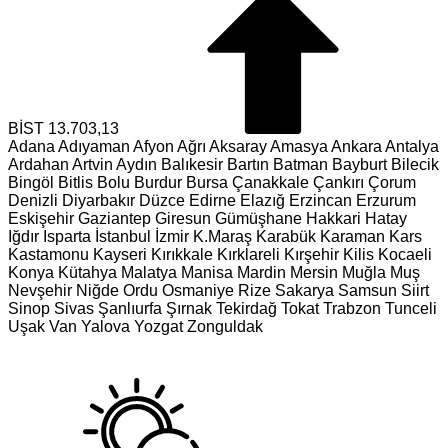
BİST
13.703,13
Adana
Adıyaman
Afyon
Ağrı
Aksaray
Amasya
Ankara
Antalya
Ardahan
Artvin
Aydın
Balıkesir
Bartın
Batman
Bayburt
Bilecik
Bingöl
Bitlis
Bolu
Burdur
Bursa
Çanakkale
Çankırı
Çorum
Denizli
Diyarbakır
Düzce
Edirne
Elazığ
Erzincan
Erzurum
Eskişehir
Gaziantep
Giresun
Gümüşhane
Hakkari
Hatay
Iğdır
Isparta
İstanbul
İzmir
K.Maraş
Karabük
Karaman
Kars
Kastamonu
Kayseri
Kırıkkale
Kırklareli
Kırşehir
Kilis
Kocaeli
Konya
Kütahya
Malatya
Manisa
Mardin
Mersin
Muğla
Muş
Nevşehir
Niğde
Ordu
Osmaniye
Rize
Sakarya
Samsun
Siirt
Sinop
Sivas
Şanlıurfa
Şırnak
Tekirdağ
Tokat
Trabzon
Tunceli
Uşak
Van
Yalova
Yozgat
Zonguldak