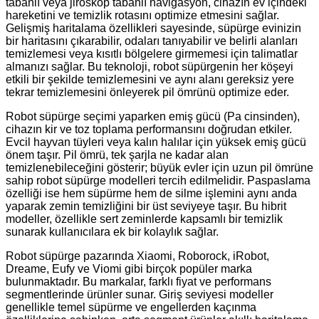
tabanlı veya jiroskop tabanlı navigasyon, cihazın ev içindeki
hareketini ve temizlik rotasını optimize etmesini sağlar.
Gelişmiş haritalama özellikleri sayesinde, süpürge evinizin
bir haritasını çıkarabilir, odaları tanıyabilir ve belirli alanları
temizlemesi veya kısıtlı bölgelere girmemesi için talimatlar
almanızı sağlar. Bu teknoloji, robot süpürgenin her köşeyi
etkili bir şekilde temizlemesini ve aynı alanı gereksiz yere
tekrar temizlemesini önleyerek pil ömrünü optimize eder.
Robot süpürge seçimi yaparken emiş gücü (Pa cinsinden),
cihazın kir ve toz toplama performansını doğrudan etkiler.
Evcil hayvan tüyleri veya kalın halılar için yüksek emiş gücü
önem taşır. Pil ömrü, tek şarjla ne kadar alan
temizlenebileceğini gösterir; büyük evler için uzun pil ömrüne
sahip robot süpürge modelleri tercih edilmelidir. Paspaslama
özelliği ise hem süpürme hem de silme işlemini aynı anda
yaparak zemin temizliğini bir üst seviyeye taşır. Bu hibrit
modeller, özellikle sert zeminlerde kapsamlı bir temizlik
sunarak kullanıcılara ek bir kolaylık sağlar.
Robot süpürge pazarında Xiaomi, Roborock, iRobot,
Dreame, Eufy ve Viomi gibi birçok popüler marka
bulunmaktadır. Bu markalar, farklı fiyat ve performans
segmentlerinde ürünler sunar. Giriş seviyesi modeller
genellikle temel süpürme ve engellerden kaçınma