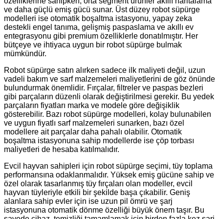
özelliklerine sahipken, orta segment ürünler akıllı haritalama
ve daha güçlü emiş gücü sunar. Üst düzey robot süpürge
modelleri ise otomatik boşaltma istasyonu, yapay zeka
destekli engel tanıma, gelişmiş paspaslama ve akıllı ev
entegrasyonu gibi premium özelliklerle donatılmıştır. Her
bütçeye ve ihtiyaca uygun bir robot süpürge bulmak
mümkündür.
Robot süpürge satın alırken sadece ilk maliyeti değil, uzun
vadeli bakım ve sarf malzemeleri maliyetlerini de göz önünde
bulundurmak önemlidir. Fırçalar, filtreler ve paspas bezleri
gibi parçaların düzenli olarak değiştirilmesi gerekir. Bu yedek
parçaların fiyatları marka ve modele göre değişiklik
gösterebilir. Bazı robot süpürge modelleri, kolay bulunabilen
ve uygun fiyatlı sarf malzemeleri sunarken, bazı özel
modellere ait parçalar daha pahalı olabilir. Otomatik
boşaltma istasyonuna sahip modellerde ise çöp torbası
maliyetleri de hesaba katılmalıdır.
Evcil hayvan sahipleri için robot süpürge seçimi, tüy toplama
performansına odaklanmalıdır. Yüksek emiş gücüne sahip ve
özel olarak tasarlanmış tüy fırçaları olan modeller, evcil
hayvan tüyleriyle etkili bir şekilde başa çıkabilir. Geniş
alanlara sahip evler için ise uzun pil ömrü ve şarj
istasyonuna otomatik dönme özelliği büyük önem taşır. Bu
sayede cihaz, temizliği tamamlamak için birden fazla kez şarj