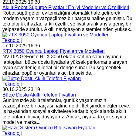
22.10.2025 19:30
Akıllı Robot Süpürge Fiyatları: En İyi Modeller ve Özellikleri
Robot süpürgeler, ev temizliğini otomatik hale getirerek
modern yaşamın vazgeçilmez bir parçası haline gelmiştir. Bu
teknolojik cihazlar, farklı özellik ve fiyat aralıklarıyla geniş bir
yelpazede sunulur. Akıllı navigasyon sistemlerinden yüksek...
Teknoloji
17.10.2025 16:36
RTX 3050 Oyuncu Laptop Fiyatları ve Modelleri
NVIDIA GeForce RTX 3050 ekran kartına sahip oyuncu
laptopları, bütçe dostu fiyatlarla yüksek performans arayan
oyun severler için ideal bir denge sunar. Bu segmentteki
cihazlar, popüler oyunları akıcı bir şekilde...
Teknoloji
30.10.2025 23:19
Bütçe Dostu Akıllı Telefon Fiyatları
Günümüzde akıllı telefonlar, günlük yaşamımızın
vazgeçilmez bir parçası haline geldi. İletişimden eğlenceye,
iş hayatından sosyal aktivitelere kadar birçok alanda akıllı
telefonlara ihtiyaç duyuyoruz. Ancak, piyasada çok sayıda
model ve marka...
Teknoloji