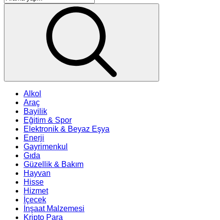
Alkol
Araç
Bayilik
Eğitim & Spor
Elektronik & Beyaz Eşya
Enerji
Gayrimenkul
Gıda
Güzellik & Bakım
Hayvan
Hisse
Hizmet
İçecek
İnşaat Malzemesi
Kripto Para