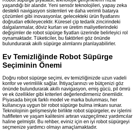
yaşandığı bir alandır. Yeni sensör teknolojileri, yapay zeka
destekli navigasyon sistemleri ve daha verimli batarya
çözümleri gibi inovasyonlar, gelecekteki ürün fiyatlarını
doğrudan etkileyecektir. Küresel çip tedarik zincirindeki
dalgalanmalar, döviz kurları ve üretim maliyetlerindeki
değişimler de robot süpürge fiyatları üzerinde belirleyici rol
oynamaktadır. Tüketiciler, bu faktörleri göz önünde
bulundurarak akıllı süpürge alımlarını planlayabilirler.
Ev Temizliğinde Robot Süpürge
Seçiminin Önemi
Doğru robot süpürge seçimi, ev temizliğinizde uzun vadeli
konfor ve verimlilik sağlar. İhtiyaçlarınızı ve bütçenizi göz
önünde bulundurarak akıllı navigasyon, emiş gücü, pil ömrü
ve ek özellikler gibi kriterleri değerlendirmeniz önemlidir.
Piyasada birçok farklı model ve marka bulunması, her
kullanıcıya uygun bir robot süpürge bulma imkanı sunar.
Teknolojinin gelişmesiyle birlikte robot süpürgeler, ev işlerini
hafifleten ve yaşam kalitesini artıran vazgeçilmez yardımcılar
haline gelmiştir. Bu rehber, eviniz için en iyi robot süpürgeyi
seçmenize yardımcı olmayı amaçlamaktadır.