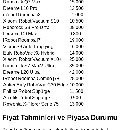
Roborock Q7 Max
15.000
Dreame L10 Pro
12.500
iRobot Roomba i3
11.000
Xiaomi Robot Vacuum S10
10.500
Roborock S8 Pro Ultra
38.000
Dreame D9 Max
9.800
iRobot Roomba j7
19.000
Viomi S9 Auto-Emptying
16.000
Eufy RoboVac X8 Hybrid
14.000
Xiaomi Robot Vacuum X10+
25.000
Roborock S7 MaxV Ultra
35.000
Dreame L20 Ultra
42.000
iRobot Roomba Combo j7+
28.000
Anker Eufy RoboVac G30 Edge
10.000
Philips Robot Süpürge
11.500
Arçelik Robot Süpürge
9.500
Rowenta X-Plorer Serie 75
13.000
Fiyat Tahminleri ve Piyasa Durumu
Robot süpürge piyasası, teknolojik gelişmelerin hızla