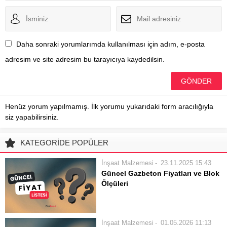
Daha sonraki yorumlarımda kullanılması için adım, e-posta
adresim ve site adresim bu tarayıcıya kaydedilsin.
Henüz yorum yapılmamış. İlk yorumu yukarıdaki form aracılığıyla
siz yapabilirsiniz.
KATEGORİDE POPÜLER
İnşaat Malzemesi
23.11.2025 15:43
Güncel Gazbeton Fiyatları ve Blok
Ölçüleri
Gazbeton, modern inşaat sektörünün
temel yapı elemanlarından biridir.
Hafifliği, yüksek ısı ve ses yalıtım
İnşaat Malzemesi
01.05.2026 11:13
özellikleri sayesinde pek çok projede