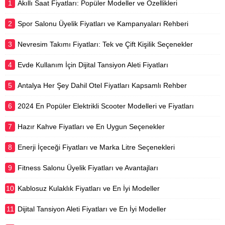
1
Akıllı Saat Fiyatları: Popüler Modeller ve Özellikleri
inşaatın vazgeçilmez malzemesidir.
Bir projenin toplam maliyeti
2
Spor Salonu Üyelik Fiyatları ve Kampanyaları Rehberi
içerisinde...
3
Nevresim Takımı Fiyatları: Tek ve Çift Kişilik Seçenekler
4
Evde Kullanım İçin Dijital Tansiyon Aleti Fiyatları
5
Antalya Her Şey Dahil Otel Fiyatları Kapsamlı Rehber
6
2024 En Popüler Elektrikli Scooter Modelleri ve Fiyatları
7
Hazır Kahve Fiyatları ve En Uygun Seçenekler
8
Enerji İçeceği Fiyatları ve Marka Litre Seçenekleri
9
Fitness Salonu Üyelik Fiyatları ve Avantajları
10
Kablosuz Kulaklık Fiyatları ve En İyi Modeller
11
Dijital Tansiyon Aleti Fiyatları ve En İyi Modeller