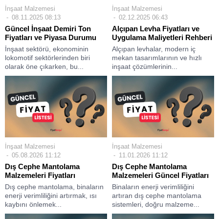
İnşaat Malzemesi
İnşaat Malzemesi
08.11.2025 08:13
02.12.2025 06:43
Güncel İnşaat Demiri Ton
Alçıpan Levha Fiyatları ve
Fiyatları ve Piyasa Durumu
Uygulama Maliyetleri Rehberi
İnşaat sektörü, ekonominin
Alçıpan levhalar, modern iç
lokomotif sektörlerinden biri
mekan tasarımlarının ve hızlı
olarak öne çıkarken, bu...
inşaat çözümlerinin...
İnşaat Malzemesi
İnşaat Malzemesi
05.08.2026 11:12
11.01.2026 11:12
Dış Cephe Mantolama
Dış Cephe Mantolama
Malzemeleri Fiyatları
Malzemeleri Güncel Fiyatları
Dış cephe mantolama, binaların
Binaların enerji verimliliğini
enerji verimliliğini artırmak, ısı
artıran dış cephe mantolama
kaybını önlemek...
sistemleri, doğru malzeme...