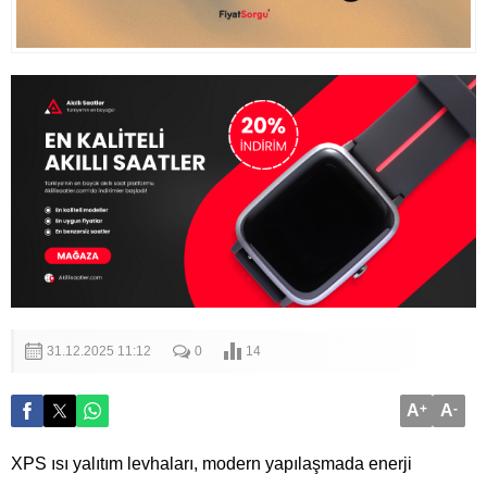
31.12.2025 11:12
0
14
A
+
A
-
XPS ısı yalıtım levhaları, modern yapılaşmada enerji