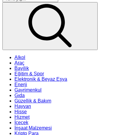
Alkol
Araç
Bayilik
Eğitim & Spor
Elektronik & Beyaz Eşya
Enerji
Gayrimenkul
Gıda
Güzellik & Bakım
Hayvan
Hisse
Hizmet
İçecek
İnşaat Malzemesi
Kripto Para