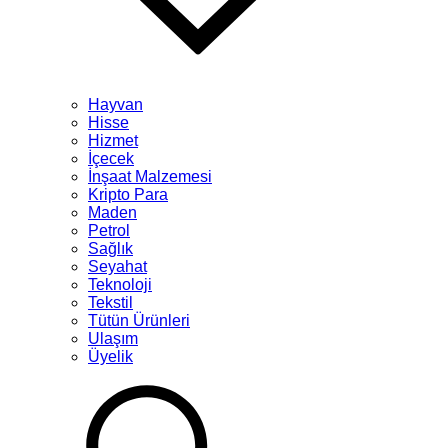
Hayvan
Hisse
Hizmet
İçecek
İnşaat Malzemesi
Kripto Para
Maden
Petrol
Sağlık
Seyahat
Teknoloji
Tekstil
Tütün Ürünleri
Ulaşım
Üyelik