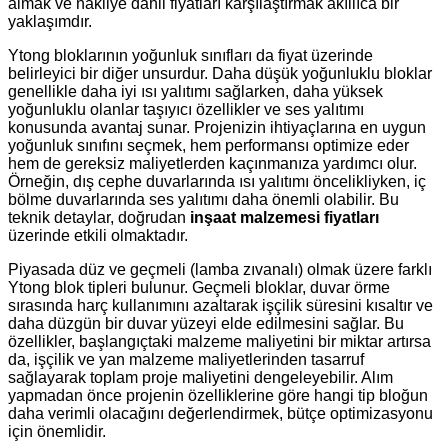
almak ve nakliye dahil fiyatları karşılaştırmak akıllıca bir
yaklaşımdır.
Ytong bloklarının yoğunluk sınıfları da fiyat üzerinde
belirleyici bir diğer unsurdur. Daha düşük yoğunluklu bloklar
genellikle daha iyi ısı yalıtımı sağlarken, daha yüksek
yoğunluklu olanlar taşıyıcı özellikler ve ses yalıtımı
konusunda avantaj sunar. Projenizin ihtiyaçlarına en uygun
yoğunluk sınıfını seçmek, hem performansı optimize eder
hem de gereksiz maliyetlerden kaçınmanıza yardımcı olur.
Örneğin, dış cephe duvarlarında ısı yalıtımı öncelikliyken, iç
bölme duvarlarında ses yalıtımı daha önemli olabilir. Bu
teknik detaylar, doğrudan
inşaat malzemesi fiyatları
üzerinde etkili olmaktadır.
Piyasada düz ve geçmeli (lamba zıvanalı) olmak üzere farklı
Ytong blok tipleri bulunur. Geçmeli bloklar, duvar örme
sırasında harç kullanımını azaltarak işçilik süresini kısaltır ve
daha düzgün bir duvar yüzeyi elde edilmesini sağlar. Bu
özellikler, başlangıçtaki malzeme maliyetini bir miktar artırsa
da, işçilik ve yan malzeme maliyetlerinden tasarruf
sağlayarak toplam proje maliyetini dengeleyebilir. Alım
yapmadan önce projenin özelliklerine göre hangi tip bloğun
daha verimli olacağını değerlendirmek, bütçe optimizasyonu
için önemlidir.