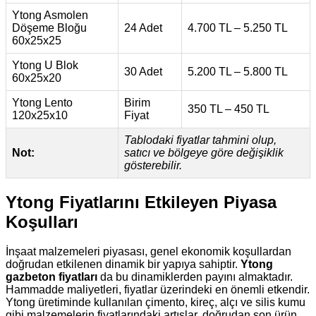
Ytong Asmolen
Döşeme Bloğu
24 Adet
4.700 TL – 5.250 TL
60x25x25
Ytong U Blok
30 Adet
5.200 TL – 5.800 TL
60x25x20
Ytong Lento
Birim
350 TL – 450 TL
120x25x10
Fiyat
Tablodaki fiyatlar tahmini olup,
Not:
satıcı ve bölgeye göre değişiklik
gösterebilir.
Ytong Fiyatlarını Etkileyen Piyasa
Koşulları
İnşaat malzemeleri piyasası, genel ekonomik koşullardan
doğrudan etkilenen dinamik bir yapıya sahiptir.
Ytong
gazbeton fiyatları
da bu dinamiklerden payını almaktadır.
Hammadde maliyetleri, fiyatlar üzerindeki en önemli etkendir.
Ytong üretiminde kullanılan çimento, kireç, alçı ve silis kumu
gibi malzemelerin fiyatlarındaki artışlar, doğrudan son ürün