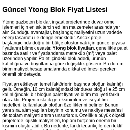
Güncel Ytong Blok Fiyat Listesi
Ytong gazbeton bloklar, inşaat projelerinde duvar örme
işlemleri için en sık tercih edilen malzemeler arasında yer
alır. Sunduğu avantajlar, başlangıç maliyetini uzun vadede
enerji tasarrufu ile dengelemektedir. Ancak proje
başlangıcında doğru bir bütçe oluşturmak için güncel piyasa
fiyatlarını bilmek esastır.
Ytong blok fiyatları
, genellikle palet
bazında satılır ve fiyatlandırma metreküp (m³) veya palet
üzerinden yapılır. Palet içindeki blok adedi, ürünün
kalınlığına ve boyutlarına göre değişiklik gösterir. Bu durum,
birim maliyet hesaplamalarında dikkat edilmesi gereken
önemli bir detaydır.
Fiyatları etkileyen temel faktörlerin başında bloğun kalınlığı
gelir. Örneğin, 10 cm kalınlığındaki bir duvar bloğu ile 25 cm
kalınlığındaki bir bloğun palet fiyatı ve birim maliyeti farklı
olacaktır. Projenin statik gereksinimleri ve ısı yalıtım
hedefleri, kullanılacak bloğun özelliklerini belirler. Bunun
yanı sıra, alım yapılan bayinin konumu ve nakliye mesafesi
de toplam maliyeti artıran unsurlardır. Özellikle büyük ölçekli
projelerde lojistik maliyetleri, toplam bütçenin önemli bir
kısmını oluşturabilir. Bu nedenle, farklı tedarikçilerden teklif