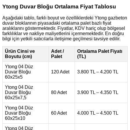
Ytong Duvar Bloğu Ortalama Fiyat Tablosu
Aşağıdaki tablo, farklı boyut ve özelliklerdeki Ytong gazbeton
duvar bloklarının piyasadaki ortalama palet bazlı fiyat
aralıklarını göstermektedir. Fiyatlar, KDV hariç olup bölgesel
farklılıklar ve nakliye maliyetlerini içermemektedir. En doğru
bilgi için yetkili satıcılarla iletişime geçilmesi tavsiye edilir.
Ürün Cinsi ve
Adet /
Ortalama Palet Fiyatı
Boyutu (cm)
Palet
(TL)
Ytong 04 Düz
Duvar Bloğu
120 Adet
3.800 TL – 4.200 TL
60x25x5
Ytong 04 Düz
Duvar Bloğu
80 Adet
3.900 TL – 4.350 TL
60x25x7,5
Ytong 04 Düz
Duvar Bloğu
60 Adet
4.000 TL – 4.500 TL
60x25x10
Ytong 04 Düz