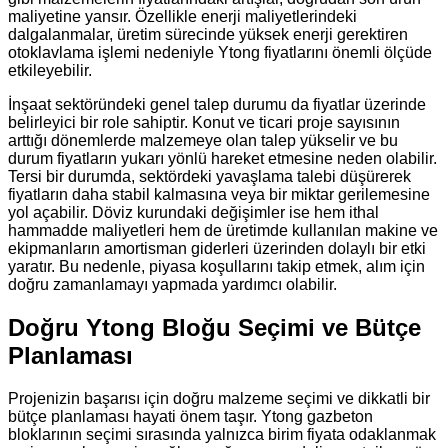
maliyetine yansır. Özellikle enerji maliyetlerindeki
dalgalanmalar, üretim sürecinde yüksek enerji gerektiren
otoklavlama işlemi nedeniyle Ytong fiyatlarını önemli ölçüde
etkileyebilir.
İnşaat sektöründeki genel talep durumu da fiyatlar üzerinde
belirleyici bir role sahiptir. Konut ve ticari proje sayısının
arttığı dönemlerde malzemeye olan talep yükselir ve bu
durum fiyatların yukarı yönlü hareket etmesine neden olabilir.
Tersi bir durumda, sektördeki yavaşlama talebi düşürerek
fiyatların daha stabil kalmasına veya bir miktar gerilemesine
yol açabilir. Döviz kurundaki değişimler ise hem ithal
hammadde maliyetleri hem de üretimde kullanılan makine ve
ekipmanların amortisman giderleri üzerinden dolaylı bir etki
yaratır. Bu nedenle, piyasa koşullarını takip etmek, alım için
doğru zamanlamayı yapmada yardımcı olabilir.
Doğru Ytong Bloğu Seçimi ve Bütçe
Planlaması
Projenizin başarısı için doğru malzeme seçimi ve dikkatli bir
bütçe planlaması hayati önem taşır. Ytong gazbeton
bloklarının seçimi sırasında yalnızca birim fiyata odaklanmak