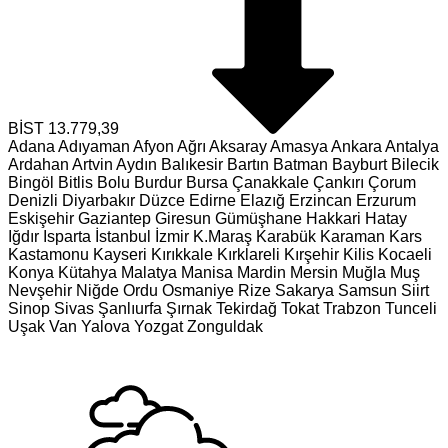
BİST
13.779,39
Adana
Adıyaman
Afyon
Ağrı
Aksaray
Amasya
Ankara
Antalya
Ardahan
Artvin
Aydın
Balıkesir
Bartın
Batman
Bayburt
Bilecik
Bingöl
Bitlis
Bolu
Burdur
Bursa
Çanakkale
Çankırı
Çorum
Denizli
Diyarbakır
Düzce
Edirne
Elazığ
Erzincan
Erzurum
Eskişehir
Gaziantep
Giresun
Gümüşhane
Hakkari
Hatay
Iğdır
Isparta
İstanbul
İzmir
K.Maraş
Karabük
Karaman
Kars
Kastamonu
Kayseri
Kırıkkale
Kırklareli
Kırşehir
Kilis
Kocaeli
Konya
Kütahya
Malatya
Manisa
Mardin
Mersin
Muğla
Muş
Nevşehir
Niğde
Ordu
Osmaniye
Rize
Sakarya
Samsun
Siirt
Sinop
Sivas
Şanlıurfa
Şırnak
Tekirdağ
Tokat
Trabzon
Tunceli
Uşak
Van
Yalova
Yozgat
Zonguldak