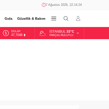
7 Ağustos 2026, 22:14:24
Gıda
Güzellik & Bakım
DİĞER
İSTANBUL
33°C
DOLAR
47,7048
PARÇALI BULUTLU
EURO
55,0748
ALTIN
6.623,43
BİST
13.785,25