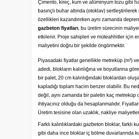
Çimento, kireç, kum ve alüminyum tozu gibi 
basınçlı buhar altında (otoklav) sertleştirilere
özellikleri kazandırırken aynı zamanda depreme k
gazbeton fiyatları
, bu üretim sürecinin maliye
etkilenir. Proje sahipleri ve müteahhitler için
maliyetini doğru bir şekilde öngörmektir.
Piyasadaki fiyatlar genellikle metreküp (m³) ve
adedi, blokların kalınlığına ve boyutlarına gör
bir palet, 20 cm kalınlığındaki bloklardan oluş
kapladığı toplam hacim benzer olabilir. Bu ne
değil, aynı zamanda bir paletin kaç metreküp
ihtiyacınız olduğu da hesaplanmalıdır. Fiyatları 
Üretim tesisine olan uzaklık, nakliye maliyetleri
Farklı kalınlıklardaki gazbeton bloklar, farklı
gibi daha ince bloklar iç bölme duvarlarında kul