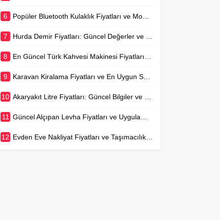
6
Popüler Bluetooth Kulaklık Fiyatları ve Model Karşılaştırmaları
7
Hurda Demir Fiyatları: Güncel Değerler ve Piyasa Analizi
8
En Güncel Türk Kahvesi Makinesi Fiyatları ve Rehberi
9
Karavan Kiralama Fiyatları ve En Uygun Seçenekler
10
Akaryakıt Litre Fiyatları: Güncel Bilgiler ve Değişim Nedenleri
11
Güncel Alçıpan Levha Fiyatları ve Uygulama Maliyetleri
12
Evden Eve Nakliyat Fiyatları ve Taşımacılık Rehberi