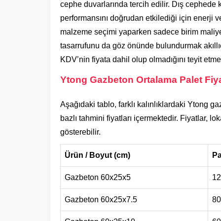
cephe duvarlarında tercih edilir. Dış cephede ku
performansını doğrudan etkilediği için enerji ve
malzeme seçimi yaparken sadece birim maliye
tasarrufunu da göz önünde bulundurmak akıllıca 
KDV’nin fiyata dahil olup olmadığını teyit etm
Ytong Gazbeton Ortalama Palet Fiya
Aşağıdaki tablo, farklı kalınlıklardaki Ytong g
bazlı tahmini fiyatları içermektedir. Fiyatlar, l
gösterebilir.
Ürün / Boyut (cm)
Pa
Gazbeton 60x25x5
12
Gazbeton 60x25x7.5
80