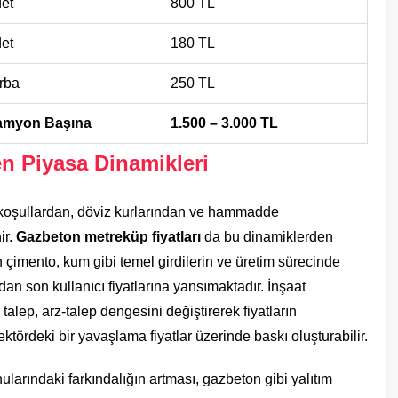
et
800 TL
et
180 TL
rba
250 TL
amyon Başına
1.500 – 3.000 TL
en Piyasa Dinamikleri
 koşullardan, döviz kurlarından ve hammadde
ir.
Gazbeton metreküp fiyatları
da bu dinamiklerden
n çimento, kum gibi temel girdilerin ve üretim sürecinde
udan son kullanıcı fiyatlarına yansımaktadır. İnşaat
alep, arz-talep dengesini değiştirerek fiyatların
tördeki bir yavaşlama fiyatlar üzerinde baskı oluşturabilir.
onularındaki farkındalığın artması, gazbeton gibi yalıtım