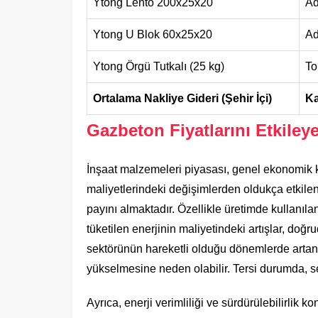
Ytong Lento 200x25x20
Ad
Ytong U Blok 60x25x20
Ad
Ytong Örgü Tutkalı (25 kg)
To
Ortalama Nakliye Gideri (Şehir İçi)
K
Gazbeton Fiyatlarını Etkiley
İnşaat malzemeleri piyasası, genel ekonomik
maliyetlerindeki değişimlerden oldukça etkilen
payını almaktadır. Özellikle üretimde kullanıla
tüketilen enerjinin maliyetindeki artışlar, doğr
sektörünün hareketli olduğu dönemlerde artan t
yükselmesine neden olabilir. Tersi durumda, sek
Ayrıca, enerji verimliliği ve sürdürülebilirlik k