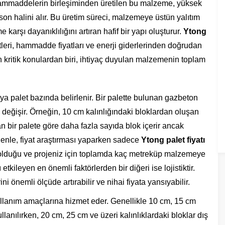
hammaddelerin birleşiminden üretilen bu malzeme, yüksek
k son halini alır. Bu üretim süreci, malzemeye üstün yalıtım
arşı dayanıklılığını artıran hafif bir yapı oluşturur.
Ytong
tleri, hammadde fiyatları ve enerji giderlerinden doğrudan
 en kritik konulardan biri, ihtiyaç duyulan malzemenin toplam
ya palet bazında belirlenir. Bir palette bulunan gazbeton
e değişir. Örneğin, 10 cm kalınlığındaki bloklardan oluşan
an bir palete göre daha fazla sayıda blok içerir ancak
denle, fiyat araştırması yaparken sadece
Ytong palet fiyatı
 olduğu ve projeniz için toplamda kaç metreküp malzemeye
etkileyen en önemli faktörlerden bir diğeri ise lojistiktir.
ni önemli ölçüde artırabilir ve nihai fiyata yansıyabilir.
 kullanım amaçlarına hizmet eder. Genellikle 10 cm, 15 cm
lanılırken, 20 cm, 25 cm ve üzeri kalınlıklardaki bloklar dış