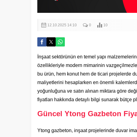
12.10.2025 14:10
0
10
İnşaat sektörünün en temel yapı malzemelerinden
özellikleriyle modern mimarinin vazgeçilmezler
bu ürün, hem konut hem de ticari projelerde duv
maliyetlerini hesaplarken en önemli kalemlerde
yoğunluğuna ve satın alınan miktara göre deği
fiyatları hakkında detaylı bilgi sunarak bütçe
Güncel Ytong Gazbeton Fiyat
Ytong gazbeton, inşaat projelerinde duvar imala