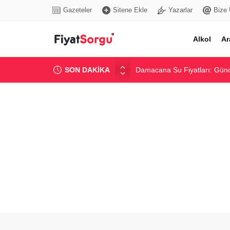
Gazeteler
Sitene Ekle
Yazarlar
Bize 
Alkol
Ar
SON DAKİKA
Damacana Su Fiyatları: Günce
Güncel Çimento Fiyatları ve 
Güncel İnşaat Demiri Fiyatlar
Dijital Tansiyon Aleti Fiyatlar
En Popüler Altcoin Fiyatları v