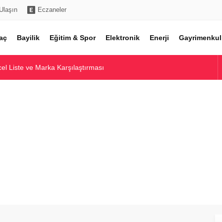
Ulaşın
Eczaneler
aç
Bayilik
Eğitim & Spor
Elektronik
Enerji
Gayrimenkul
l Liste ve Marka Karşılaştırması
Toptan Alım Rehberi
ı ve Piyasa Analizi
ı ve En İyi Modeller
e Yatırım Potansiyeli