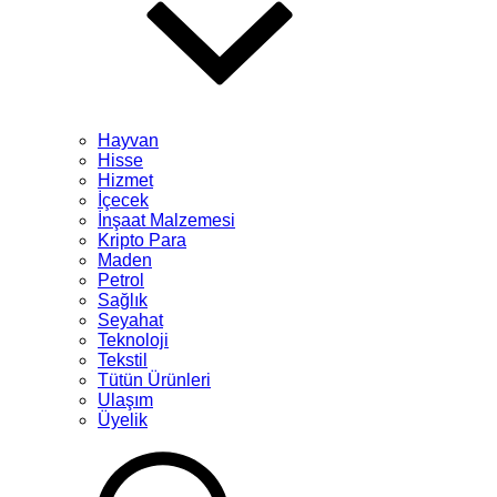
Hayvan
Hisse
Hizmet
İçecek
İnşaat Malzemesi
Kripto Para
Maden
Petrol
Sağlık
Seyahat
Teknoloji
Tekstil
Tütün Ürünleri
Ulaşım
Üyelik