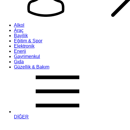
Alkol
Araç
Bayilik
Eğitim & Spor
Elektronik
Enerji
Gayrimenkul
Gıda
Güzellik & Bakım
DİĞER