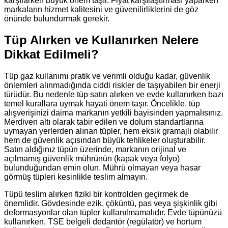
karşılarken büyük önem taşır. Fiyat karşılaştırması yaparken
markaların hizmet kalitesini ve güvenilirliklerini de göz
önünde bulundurmak gerekir.
Tüp Alırken ve Kullanırken Nelere
Dikkat Edilmeli?
Tüp gaz kullanımı pratik ve verimli olduğu kadar, güvenlik
önlemleri alınmadığında ciddi riskler de taşıyabilen bir enerji
türüdür. Bu nedenle tüp satın alırken ve evde kullanırken bazı
temel kurallara uymak hayati önem taşır. Öncelikle, tüp
alışverişinizi daima markanın yetkili bayisinden yapmalısınız.
Merdiven altı olarak tabir edilen ve dolum standartlarına
uymayan yerlerden alınan tüpler, hem eksik gramajlı olabilir
hem de güvenlik açısından büyük tehlikeler oluşturabilir.
Satın aldığınız tüpün üzerinde, markanın orijinal ve
açılmamış güvenlik mührünün (kapak veya folyo)
bulunduğundan emin olun. Mührü olmayan veya hasar
görmüş tüpleri kesinlikle teslim almayın.
Tüpü teslim alırken fiziki bir kontrolden geçirmek de
önemlidir. Gövdesinde ezik, çöküntü, pas veya şişkinlik gibi
deformasyonlar olan tüpler kullanılmamalıdır. Evde tüpünüzü
kullanırken, TSE belgeli dedantör (regülatör) ve hortum