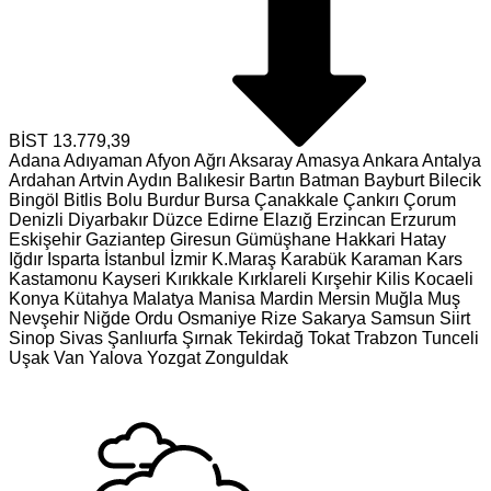
BİST
13.779,39
Adana
Adıyaman
Afyon
Ağrı
Aksaray
Amasya
Ankara
Antalya
Ardahan
Artvin
Aydın
Balıkesir
Bartın
Batman
Bayburt
Bilecik
Bingöl
Bitlis
Bolu
Burdur
Bursa
Çanakkale
Çankırı
Çorum
Denizli
Diyarbakır
Düzce
Edirne
Elazığ
Erzincan
Erzurum
Eskişehir
Gaziantep
Giresun
Gümüşhane
Hakkari
Hatay
Iğdır
Isparta
İstanbul
İzmir
K.Maraş
Karabük
Karaman
Kars
Kastamonu
Kayseri
Kırıkkale
Kırklareli
Kırşehir
Kilis
Kocaeli
Konya
Kütahya
Malatya
Manisa
Mardin
Mersin
Muğla
Muş
Nevşehir
Niğde
Ordu
Osmaniye
Rize
Sakarya
Samsun
Siirt
Sinop
Sivas
Şanlıurfa
Şırnak
Tekirdağ
Tokat
Trabzon
Tunceli
Uşak
Van
Yalova
Yozgat
Zonguldak