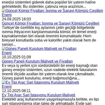
enerjisi sistemleri giderek daha popüler bir yatırım haline
gelmektedir. Bu sistemler, çatınıza veya arazinize...
Enerji
24.09.2025 16:03
Güncel Kömür Fiyatları: Isınma ve Sanayi Kömürü Çeşitleri
Türkiye’de özellikle kış aylarının çetin geçtiği bölgelerde
ısınma ihtiyacının karşılanmasında kömür, en temel enerji
kaynaklarından biri olarak önemini korumaktadır. Hem
bireysel konutlarda soba ve kalorifer yakıtı olarak hem de
sanayi...
Enerji
10.10.2025 01:09
Güneş Paneli Kurulum Maliyeti ve Fiyatları
Ev veya iş yerleri için sürdürülebilir bir enerji kaynağı olan
güneş enerjisi sistemleri, uzun vadede elektrik faturalarını
önemli ölçüde azaltan bir yatırım olarak öne çıkmaktadır.
Güneş paneli kurulumu, enerji bağımsızlığına...
Enerji
12.10.2025 08:11
Ev Tipi Araç Şarj İstasyonu Kurulum Maliyeti
Elektrikli araç kullanımının yaygınlaşmasıyla birlikte, ev tipi
şarj istasyonlarına olan talep de artmaktadır. Evde şarj