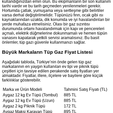
kullandığınızdan emin olun. Bu ekipmanların bir son kullanım
tarihi vardır ve bu tarih geçmeden yenilenmeleri gerekir.
Hortumda çatlak, yumuşama veya sertleşme gibi belirtiler
varsa derhal değiştirilmelidir. Tüpünüzü fırın, ocak gibi ısı
kaynaklarından uzakta, dik konumda ve iyi havalandırılan bir
yerde muhafaza etmelisiniz. Olası bir gaz sızıntısı
durumunda ortamı havalandırmak için kapı ve pencereleri
açmalı, elektrik düğmelerine dokunmamalı ve hemen tüpün
vanasını kapatarak yetkili servisi aramalısınız. Bu basit
önlemler, tüp gazı güvenle kullanmanızı sağlar.
Büyük Markaların Tüp Gaz Fiyat Listesi
Aşağıdaki tabloda, Türkiye’nin önde gelen tüp gaz
markalarının en yaygın kullanılan ev tipi ve piknik tüpü
çeşitleri için tavsiye edilen perakende satış fiyatları yer
almaktadır. Fiyatlar, illere, ilçelere ve bayilere göre küçük
farklılıklar gösterebilir.
Marka ve Ürün Modeli
Tahmini Satış Fiyatı (TL)
Aygaz 12 kg Ev Tüpü (Tombul)
885 TL
Aygaz 12 kg Ev Tüpü (Uzun)
885 TL
Aygaz 2 kg Piknik Tüpü
172 TL
Aygaz Maksi Karavan Tüpü
895 TL