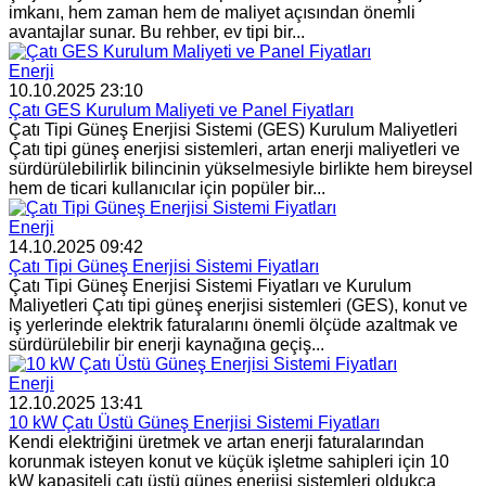
imkanı, hem zaman hem de maliyet açısından önemli
avantajlar sunar. Bu rehber, ev tipi bir...
Enerji
10.10.2025 23:10
Çatı GES Kurulum Maliyeti ve Panel Fiyatları
Çatı Tipi Güneş Enerjisi Sistemi (GES) Kurulum Maliyetleri
Çatı tipi güneş enerjisi sistemleri, artan enerji maliyetleri ve
sürdürülebilirlik bilincinin yükselmesiyle birlikte hem bireysel
hem de ticari kullanıcılar için popüler bir...
Enerji
14.10.2025 09:42
Çatı Tipi Güneş Enerjisi Sistemi Fiyatları
Çatı Tipi Güneş Enerjisi Sistemi Fiyatları ve Kurulum
Maliyetleri Çatı tipi güneş enerjisi sistemleri (GES), konut ve
iş yerlerinde elektrik faturalarını önemli ölçüde azaltmak ve
sürdürülebilir bir enerji kaynağına geçiş...
Enerji
12.10.2025 13:41
10 kW Çatı Üstü Güneş Enerjisi Sistemi Fiyatları
Kendi elektriğini üretmek ve artan enerji faturalarından
korunmak isteyen konut ve küçük işletme sahipleri için 10
kW kapasiteli çatı üstü güneş enerjisi sistemleri oldukça