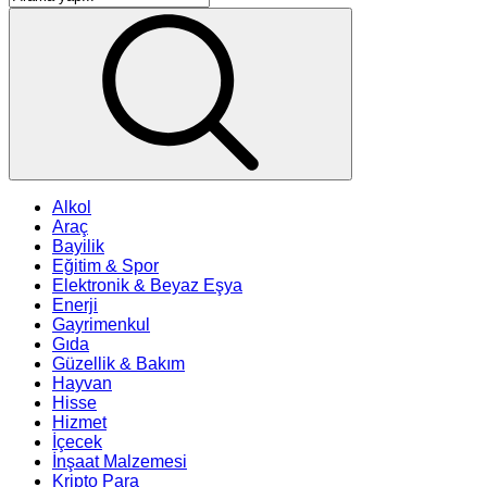
Alkol
Araç
Bayilik
Eğitim & Spor
Elektronik & Beyaz Eşya
Enerji
Gayrimenkul
Gıda
Güzellik & Bakım
Hayvan
Hisse
Hizmet
İçecek
İnşaat Malzemesi
Kripto Para