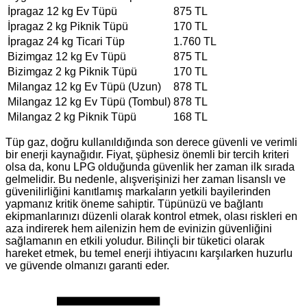
İpragaz 12 kg Ev Tüpü
875 TL
İpragaz 2 kg Piknik Tüpü
170 TL
İpragaz 24 kg Ticari Tüp
1.760 TL
Bizimgaz 12 kg Ev Tüpü
875 TL
Bizimgaz 2 kg Piknik Tüpü
170 TL
Milangaz 12 kg Ev Tüpü (Uzun)
878 TL
Milangaz 12 kg Ev Tüpü (Tombul)
878 TL
Milangaz 2 kg Piknik Tüpü
168 TL
Tüp gaz, doğru kullanıldığında son derece güvenli ve verimli
bir enerji kaynağıdır. Fiyat, şüphesiz önemli bir tercih kriteri
olsa da, konu LPG olduğunda güvenlik her zaman ilk sırada
gelmelidir. Bu nedenle, alışverişinizi her zaman lisanslı ve
güvenilirliğini kanıtlamış markaların yetkili bayilerinden
yapmanız kritik öneme sahiptir. Tüpünüzü ve bağlantı
ekipmanlarınızı düzenli olarak kontrol etmek, olası riskleri en
aza indirerek hem ailenizin hem de evinizin güvenliğini
sağlamanın en etkili yoludur. Bilinçli bir tüketici olarak
hareket etmek, bu temel enerji ihtiyacını karşılarken huzurlu
ve güvende olmanızı garanti eder.