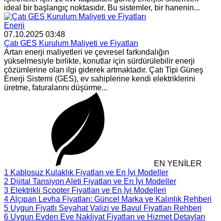
ideal bir başlangıç noktasıdır. Bu sistemler, bir hanenin...
Enerji
07.10.2025 03:48
Çatı GES Kurulum Maliyeti ve Fiyatları
Artan enerji maliyetleri ve çevresel farkındalığın
yükselmesiyle birlikte, konutlar için sürdürülebilir enerji
çözümlerine olan ilgi giderek artmaktadır. Çatı Tipi Güneş
Enerji Sistemi (GES), ev sahiplerine kendi elektriklerini
üretme, faturalarını düşürme...
EN YENİLER
1
Kablosuz Kulaklık Fiyatları ve En İyi Modeller
2
Dijital Tansiyon Aleti Fiyatları ve En İyi Modeller
3
Elektrikli Scooter Fiyatları ve En İyi Modelleri
4
Alçıpan Levha Fiyatları: Güncel Marka ve Kalınlık Rehberi
5
Uygun Fiyatlı Seyahat Valizi ve Bavul Fiyatları Rehberi
6
Uygun Evden Eve Nakliyat Fiyatları ve Hizmet Detayları