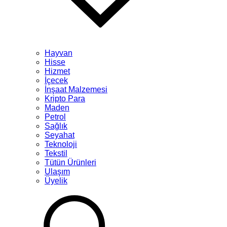
Hayvan
Hisse
Hizmet
İçecek
İnşaat Malzemesi
Kripto Para
Maden
Petrol
Sağlık
Seyahat
Teknoloji
Tekstil
Tütün Ürünleri
Ulaşım
Üyelik