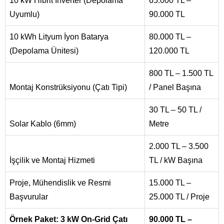
10 kW Hibrit İnverter (Depolama
65.000 TL –
Uyumlu)
90.000 TL
10 kWh Lityum İyon Batarya
80.000 TL –
(Depolama Ünitesi)
120.000 TL
800 TL – 1.500 TL
Montaj Konstrüksiyonu (Çatı Tipi)
/ Panel Başına
30 TL – 50 TL /
Solar Kablo (6mm)
Metre
2.000 TL – 3.500
İşçilik ve Montaj Hizmeti
TL / kW Başına
Proje, Mühendislik ve Resmi
15.000 TL –
Başvurular
25.000 TL / Proje
Örnek Paket: 3 kW On-Grid Çatı
90.000 TL –