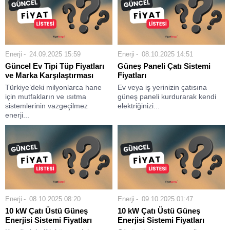
Enerji
24.09.2025 15:59
Enerji
08.10.2025 14:51
Güncel Ev Tipi Tüp Fiyatları
Güneş Paneli Çatı Sistemi
ve Marka Karşılaştırması
Fiyatları
Türkiye’deki milyonlarca hane
Ev veya iş yerinizin çatısına
için mutfakların ve ısıtma
güneş paneli kurdurarak kendi
sistemlerinin vazgeçilmez
elektriğinizi...
enerji...
Enerji
08.10.2025 08:20
Enerji
09.10.2025 01:47
10 kW Çatı Üstü Güneş
10 kW Çatı Üstü Güneş
Enerjisi Sistemi Fiyatları
Enerjisi Sistemi Fiyatları