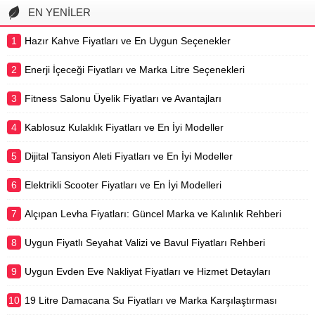
durumlarda veya enerji kesintilerinde
EN YENİLER
hayatı kolaylaştıran modern ve pratik
çözümlerdir. Kamp, karavan
1
Hazır Kahve Fiyatları ve En Uygun Seçenekler
seyahatleri, açık hava etkinlikleri veya
acil...
2
Enerji İçeceği Fiyatları ve Marka Litre Seçenekleri
3
Fitness Salonu Üyelik Fiyatları ve Avantajları
4
Kablosuz Kulaklık Fiyatları ve En İyi Modeller
5
Dijital Tansiyon Aleti Fiyatları ve En İyi Modeller
6
Elektrikli Scooter Fiyatları ve En İyi Modelleri
7
Alçıpan Levha Fiyatları: Güncel Marka ve Kalınlık Rehberi
8
Uygun Fiyatlı Seyahat Valizi ve Bavul Fiyatları Rehberi
9
Uygun Evden Eve Nakliyat Fiyatları ve Hizmet Detayları
10
19 Litre Damacana Su Fiyatları ve Marka Karşılaştırması