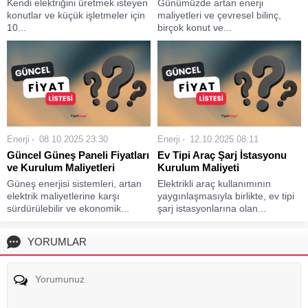
Kendi elektriğini üretmek isteyen
Günümüzde artan enerji
konutlar ve küçük işletmeler için
maliyetleri ve çevresel bilinç,
10...
birçok konut ve...
Enerji
08.10.2025 23:30
Enerji
12.10.2025 08:11
Güncel Güneş Paneli Fiyatları
Ev Tipi Araç Şarj İstasyonu
ve Kurulum Maliyetleri
Kurulum Maliyeti
Güneş enerjisi sistemleri, artan
Elektrikli araç kullanımının
elektrik maliyetlerine karşı
yaygınlaşmasıyla birlikte, ev tipi
sürdürülebilir ve ekonomik...
şarj istasyonlarına olan...
YORUMLAR