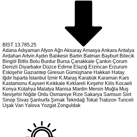
BİST
13.785,25
Adana
Adıyaman
Afyon
Ağrı
Aksaray
Amasya
Ankara
Antalya
Ardahan
Artvin
Aydın
Balıkesir
Bartın
Batman
Bayburt
Bilecik
Bingöl
Bitlis
Bolu
Burdur
Bursa
Çanakkale
Çankırı
Çorum
Denizli
Diyarbakır
Düzce
Edirne
Elazığ
Erzincan
Erzurum
Eskişehir
Gaziantep
Giresun
Gümüşhane
Hakkari
Hatay
Iğdır
Isparta
İstanbul
İzmir
K.Maraş
Karabük
Karaman
Kars
Kastamonu
Kayseri
Kırıkkale
Kırklareli
Kırşehir
Kilis
Kocaeli
Konya
Kütahya
Malatya
Manisa
Mardin
Mersin
Muğla
Muş
Nevşehir
Niğde
Ordu
Osmaniye
Rize
Sakarya
Samsun
Siirt
Sinop
Sivas
Şanlıurfa
Şırnak
Tekirdağ
Tokat
Trabzon
Tunceli
Uşak
Van
Yalova
Yozgat
Zonguldak