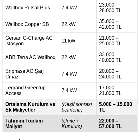
23.000 –
Wallbox Pulsar Plus
7.4 kW
28.000 TL
35.000 –
Wallbox Copper SB
22 kW
42.000 TL
Gersan G-Charge AC
21.000 –
11 kW
İstasyon
25.000 TL
33.000 –
ABB Terra AC Wallbox
22 kW
40.000 TL
Enphase AC Şarj
20.000 –
7.4 kW
Cihazı
24.000 TL
Legrand Green’up
17.000 –
7.4 kW
Access
21.000 TL
Ortalama Kurulum ve
(Keşif sonrası
5.000 – 15.000
Ek Maliyetler
belirlenir)
TL
Tahmini Toplam
(Ünite +
22.000 –
Maliyet
Kurulum)
57.000 TL