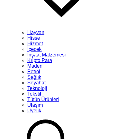
Hayvan
Hisse
Hizmet
İçecek
İnşaat Malzemesi
Kripto Para
Maden
Petrol
Sağlık
Seyahat
Teknoloji
Tekstil
Tütün Ürünleri
Ulaşım
Üyelik