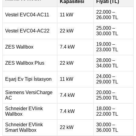
Kapasitesi
Fiyatı (TL)
22.000 –
Vestel EVC04-AC11
11 kW
26.000 TL
25.000 –
Vestel EVC04-AC22
22 kW
30.000 TL
19.000 –
ZES Wallbox
7.4 kW
23.000 TL
28.000 –
ZES Wallbox Plus
22 kW
34.000 TL
24.000 –
Eşarj Ev Tipi İstasyon
11 kW
29.000 TL
Siemens VersiCharge
20.000 –
7.4 kW
AC
25.000 TL
Schneider EVlink
18.000 –
7.4 kW
Wallbox
22.000 TL
Schneider EVlink
30.000 –
22 kW
Smart Wallbox
36.000 TL