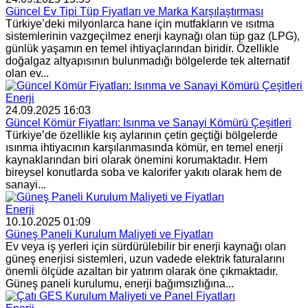
Güncel Ev Tipi Tüp Fiyatları ve Marka Karşılaştırması
Türkiye’deki milyonlarca hane için mutfakların ve ısıtma
sistemlerinin vazgeçilmez enerji kaynağı olan tüp gaz (LPG),
günlük yaşamın en temel ihtiyaçlarından biridir. Özellikle
doğalgaz altyapısının bulunmadığı bölgelerde tek alternatif
olan ev...
Enerji
24.09.2025 16:03
Güncel Kömür Fiyatları: Isınma ve Sanayi Kömürü Çeşitleri
Türkiye’de özellikle kış aylarının çetin geçtiği bölgelerde
ısınma ihtiyacının karşılanmasında kömür, en temel enerji
kaynaklarından biri olarak önemini korumaktadır. Hem
bireysel konutlarda soba ve kalorifer yakıtı olarak hem de
sanayi...
Enerji
10.10.2025 01:09
Güneş Paneli Kurulum Maliyeti ve Fiyatları
Ev veya iş yerleri için sürdürülebilir bir enerji kaynağı olan
güneş enerjisi sistemleri, uzun vadede elektrik faturalarını
önemli ölçüde azaltan bir yatırım olarak öne çıkmaktadır.
Güneş paneli kurulumu, enerji bağımsızlığına...