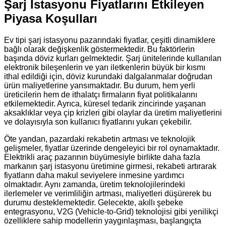
Şarj İstasyonu Fiyatlarını Etkileyen
Piyasa Koşulları
Ev tipi şarj istasyonu pazarındaki fiyatlar, çeşitli dinamiklere
bağlı olarak değişkenlik göstermektedir. Bu faktörlerin
başında döviz kurları gelmektedir. Şarj ünitelerinde kullanılan
elektronik bileşenlerin ve yarı iletkenlerin büyük bir kısmı
ithal edildiği için, döviz kurundaki dalgalanmalar doğrudan
ürün maliyetlerine yansımaktadır. Bu durum, hem yerli
üreticilerin hem de ithalatçı firmaların fiyat politikalarını
etkilemektedir. Ayrıca, küresel tedarik zincirinde yaşanan
aksaklıklar veya çip krizleri gibi olaylar da üretim maliyetlerini
ve dolayısıyla son kullanıcı fiyatlarını yukarı çekebilir.
Öte yandan, pazardaki rekabetin artması ve teknolojik
gelişmeler, fiyatlar üzerinde dengeleyici bir rol oynamaktadır.
Elektrikli araç pazarının büyümesiyle birlikte daha fazla
markanın şarj istasyonu üretimine girmesi, rekabeti artırarak
fiyatların daha makul seviyelere inmesine yardımcı
olmaktadır. Aynı zamanda, üretim teknolojilerindeki
ilerlemeler ve verimliliğin artması, maliyetleri düşürerek bu
durumu desteklemektedir. Gelecekte, akıllı şebeke
entegrasyonu, V2G (Vehicle-to-Grid) teknolojisi gibi yenilikçi
özelliklere sahip modellerin yaygınlaşması, başlangıçta