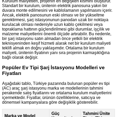
Kurulum maliyetleri, projenin en değişken kısmını oluşturur.
Standart bir kurulum, ünitenin elektrik panosuna yakın bir
duvara monte edilmesini ve kablolamanın yapılmasını içerir.
Ancak, elektrik panosunun eski olması ve bir yükseltme
gerektirmesi, şarj istasyonunun panodan uzak bir noktaya
kurulacak olması nedeniyle uzun kablo çekilmesi veya
topraklama hattının güçlendirilmesi gibi durumlar, işçilik ve
malzeme maliyetlerini önemli ölçüde artırabilir. Bu nedenle,
bir şarj istasyonu satın almadan önce yetkili bir elektrik
teknisyeninden keşif hizmeti alarak net bir kurulum maliyeti
teklifi almak en doğru yaklaşımdır. Ortalama bir kurulum
maliyeti, ünitenin fiyatının yanı sıra projenin karmaşıklığına
bağlı olarak değişir.
Popüler Ev Tipi Şarj İstasyonu Modelleri ve
Fiyatları
Aşağıdaki tablo, Türkiye pazarında bulunan popüler ev tipi
(AC) araç şarj istasyonu marka ve modellerinin tahmini
perakende satış fiyatlarını ve ortalama kurulum maliyetlerini
içermektedir. Fiyatlar, ürünün özelliklerine, satıcıya ve
dönemsel kampanyalara göre değişiklik gösterebilir.
Güç
Tahmini Ünite
Marka ve Model