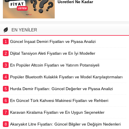
Ücretleri Ne Kadar
duydukları tıbbi bakımı sağlamak her
Evcil hayvan sahiplerinin en çok
zaman önceliklidir. Bu süreçte,
merak ettiği konulardan biri, veteriner
veteriner...
kliniklerinde uygulanan muayene ve
tedavi ücretleridir. Bir hayvanın
EN YENİLER
sağlığını korumak, düzenli
kontrollerden ve gerekli
1
Güncel İnşaat Demiri Fiyatları ve Piyasa Analizi
aşılamalardan geçer. Bu süreçte
maliyetler, hayvan...
2
Dijital Tansiyon Aleti Fiyatları ve En İyi Modeller
3
En Popüler Altcoin Fiyatları ve Yatırım Potansiyeli
4
Popüler Bluetooth Kulaklık Fiyatları ve Model Karşılaştırmaları
5
Hurda Demir Fiyatları: Güncel Değerler ve Piyasa Analizi
6
En Güncel Türk Kahvesi Makinesi Fiyatları ve Rehberi
7
Karavan Kiralama Fiyatları ve En Uygun Seçenekler
8
Akaryakıt Litre Fiyatları: Güncel Bilgiler ve Değişim Nedenleri