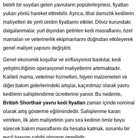
belirli bir soydan gelen yavruların popülerleşmesi, fiyatları
yukarı yönlü hareket ettirebilir. Ayrıca, ithal damızlık kedilerin
maliyetleri de yerli üretim fiyatlarını etkiler. Döviz kurundaki
dalgalanmalar, yurt dışından getirilen kedi masraflarını, özel
mamaları ve veterinerlik ekipmanlarını doğrudan etkileyerek
genel maliyet yapısını değiştirir.
Genel ekonomik koşullar ve enflasyonist baskılar, kedi
yetiştiriciliğinin operasyonel maliyetlerini artırmaktadır.
Kaliteli mama, veteriner hizmetleri, hijyen malzemeleri ve
diğer bakım giderlerindeki artışlar, kaçınılmaz olarak yavru
kedilerin sahiplendirme ücretlerine yansır. Bu nedenle,
British Shorthair yavru kedi fiyatları
zaman içinde nominal
olarak artış gösterme eğilimindedir. Sahiplenme kararı
verirken, ilk alım maliyetinin yanı sıra kedinin ömür boyu
sürecek bakım masraflarını da hesaba katmak, sorumlu bir
evcil hayvan sahibi olmanın gereğidir.