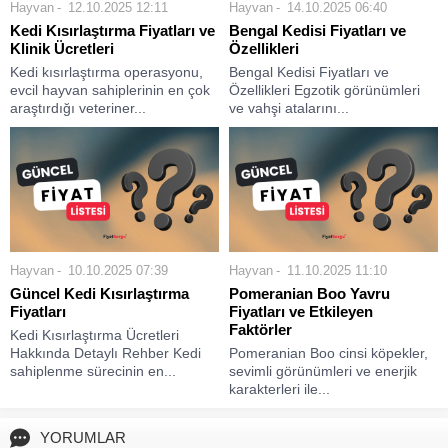
Hayvan
12.10.2025 12:11
Hayvan
14.10.2025 06:40
Kedi Kısırlaştırma Fiyatları ve
Bengal Kedisi Fiyatları ve
Klinik Ücretleri
Özellikleri
Kedi kısırlaştırma operasyonu,
Bengal Kedisi Fiyatları ve
evcil hayvan sahiplerinin en çok
Özellikleri Egzotik görünümleri
araştırdığı veteriner...
ve vahşi atalarını...
Hayvan
10.10.2025 07:39
Hayvan
11.10.2025 11:10
Güncel Kedi Kısırlaştırma
Pomeranian Boo Yavru
Fiyatları
Fiyatları ve Etkileyen
Faktörler
Kedi Kısırlaştırma Ücretleri
Hakkında Detaylı Rehber Kedi
Pomeranian Boo cinsi köpekler,
sahiplenme sürecinin en...
sevimli görünümleri ve enerjik
karakterleri ile...
YORUMLAR