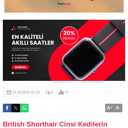
11.10.2025 21:10
0
15
A
+
A
-
British Shorthair Cinsi Kedilerin