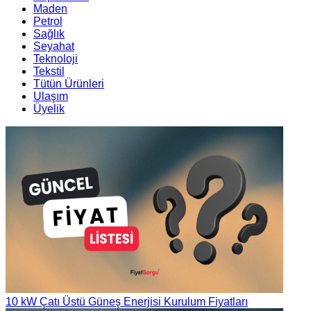
Maden
Petrol
Sağlık
Seyahat
Teknoloji
Tekstil
Tütün Ürünleri
Ulaşım
Üyelik
10 kW Çatı Üstü Güneş Enerjisi Kurulum Fiyatları