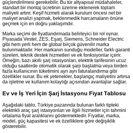
güçlendirilmesi gerekebilir. Bu tür altyapısal müdahaleler,
standart bir montaj ücretinin üzerine eklenerek toplam
maliyeti artırır. Keşif hizmeti alarak kurulum öncesi net bir
maliyet analizi yapmak, beklenmedik harcamaların önüne
geçmek için en doğru yaklaşımdır.
Marka seçimi de fiyatlandırmada belirleyici bir rol oynar.
Piyasada Vestel, ZES, Eşarj, Siemens, Schneider Electric
gibi hem yerli hem de global birçok güvenilir marka
bulunmaktadır. Her markanın sunduğu modeller, farklı garanti
süreleri, teknik destek hizmetleri ve ek fonksiyonlar içerir.
Örneğin, bazı akıllı şarj istasyonları, elektrik tarifesinin ucuz
olduğu saatlerde otomatik olarak şarjı başlatma veya birden
fazla kullanıcının tüketimini ayrı ayrı faturalandırma gibi
özellikler sunar. Bu ek yetenekler, başlangıç maliyetini artırsa
da işletme ve kullanım kolaylığı açısından avantajlar sağlar.
Ev ve İş Yeri İçin Şarj İstasyonu Fiyat Tablosu
Aşağıdaki tablo, Türkiye pazarında bulunan farklı tipteki
elektrikli araç şarj istasyonları ve ilgili hizmetler için tahmini
ortalama fiyat aralıklarını göstermektedir. Fiyatlar, marka,
model, güç kapasitesi ve ek özelliklere göre değişiklik
gösterebilir.