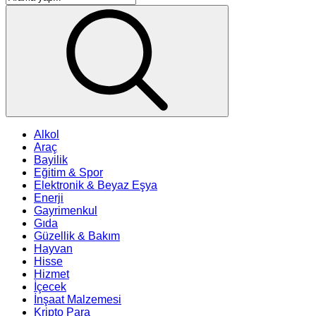
Alkol
Araç
Bayilik
Eğitim & Spor
Elektronik & Beyaz Eşya
Enerji
Gayrimenkul
Gıda
Güzellik & Bakım
Hayvan
Hisse
Hizmet
İçecek
İnşaat Malzemesi
Kripto Para