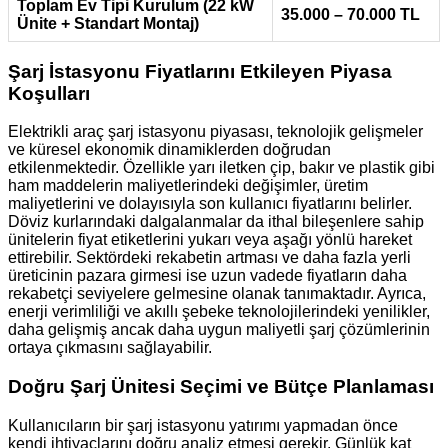
Toplam Ev Tipi Kurulum (22 kW
35.000 – 70.000 TL
Ünite + Standart Montaj)
Şarj İstasyonu Fiyatlarını Etkileyen Piyasa
Koşulları
Elektrikli araç şarj istasyonu piyasası, teknolojik gelişmeler
ve küresel ekonomik dinamiklerden doğrudan
etkilenmektedir. Özellikle yarı iletken çip, bakır ve plastik gibi
ham maddelerin maliyetlerindeki değişimler, üretim
maliyetlerini ve dolayısıyla son kullanıcı fiyatlarını belirler.
Döviz kurlarındaki dalgalanmalar da ithal bileşenlere sahip
ünitelerin fiyat etiketlerini yukarı veya aşağı yönlü hareket
ettirebilir. Sektördeki rekabetin artması ve daha fazla yerli
üreticinin pazara girmesi ise uzun vadede fiyatların daha
rekabetçi seviyelere gelmesine olanak tanımaktadır. Ayrıca,
enerji verimliliği ve akıllı şebeke teknolojilerindeki yenilikler,
daha gelişmiş ancak daha uygun maliyetli şarj çözümlerinin
ortaya çıkmasını sağlayabilir.
Doğru Şarj Ünitesi Seçimi ve Bütçe Planlaması
Kullanıcıların bir şarj istasyonu yatırımı yapmadan önce
kendi ihtiyaçlarını doğru analiz etmesi gerekir. Günlük kat