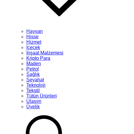
Hayvan
Hisse
Hizmet
İçecek
İnşaat Malzemesi
Kripto Para
Maden
Petrol
Sağlık
Seyahat
Teknoloji
Tekstil
Tütün Ürünleri
Ulaşım
Üyelik