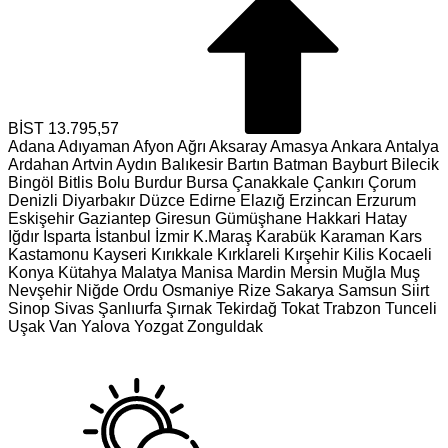
BİST
13.795,57
Adana
Adıyaman
Afyon
Ağrı
Aksaray
Amasya
Ankara
Antalya
Ardahan
Artvin
Aydın
Balıkesir
Bartın
Batman
Bayburt
Bilecik
Bingöl
Bitlis
Bolu
Burdur
Bursa
Çanakkale
Çankırı
Çorum
Denizli
Diyarbakır
Düzce
Edirne
Elazığ
Erzincan
Erzurum
Eskişehir
Gaziantep
Giresun
Gümüşhane
Hakkari
Hatay
Iğdır
Isparta
İstanbul
İzmir
K.Maraş
Karabük
Karaman
Kars
Kastamonu
Kayseri
Kırıkkale
Kırklareli
Kırşehir
Kilis
Kocaeli
Konya
Kütahya
Malatya
Manisa
Mardin
Mersin
Muğla
Muş
Nevşehir
Niğde
Ordu
Osmaniye
Rize
Sakarya
Samsun
Siirt
Sinop
Sivas
Şanlıurfa
Şırnak
Tekirdağ
Tokat
Trabzon
Tunceli
Uşak
Van
Yalova
Yozgat
Zonguldak