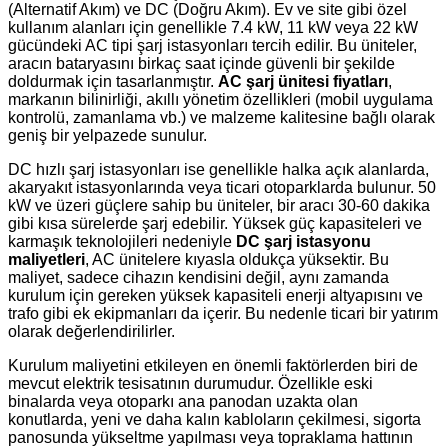
(Alternatif Akım) ve DC (Doğru Akım). Ev ve site gibi özel
kullanım alanları için genellikle 7.4 kW, 11 kW veya 22 kW
gücündeki AC tipi şarj istasyonları tercih edilir. Bu üniteler,
aracın bataryasını birkaç saat içinde güvenli bir şekilde
doldurmak için tasarlanmıştır.
AC şarj ünitesi fiyatları
,
markanın bilinirliği, akıllı yönetim özellikleri (mobil uygulama
kontrolü, zamanlama vb.) ve malzeme kalitesine bağlı olarak
geniş bir yelpazede sunulur.
DC hızlı şarj istasyonları ise genellikle halka açık alanlarda,
akaryakıt istasyonlarında veya ticari otoparklarda bulunur. 50
kW ve üzeri güçlere sahip bu üniteler, bir aracı 30-60 dakika
gibi kısa sürelerde şarj edebilir. Yüksek güç kapasiteleri ve
karmaşık teknolojileri nedeniyle
DC şarj istasyonu
maliyetleri
, AC ünitelere kıyasla oldukça yüksektir. Bu
maliyet, sadece cihazın kendisini değil, aynı zamanda
kurulum için gereken yüksek kapasiteli enerji altyapısını ve
trafo gibi ek ekipmanları da içerir. Bu nedenle ticari bir yatırım
olarak değerlendirilirler.
Kurulum maliyetini etkileyen en önemli faktörlerden biri de
mevcut elektrik tesisatının durumudur. Özellikle eski
binalarda veya otoparkı ana panodan uzakta olan
konutlarda, yeni ve daha kalın kabloların çekilmesi, sigorta
panosunda yükseltme yapılması veya topraklama hattının