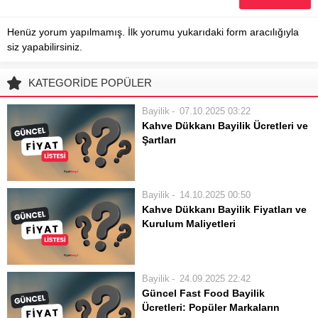
Henüz yorum yapılmamış. İlk yorumu yukarıdaki form aracılığıyla
siz yapabilirsiniz.
KATEGORİDE POPÜLER
Bayilik
07.10.2025 03:22
Kahve Dükkanı Bayilik Ücretleri ve
Şartları
Bir kahve dükkanı açmak, girişimciler
için popüler bir yatırım alanı olarak
öne çıkmaktadır. Özellikle marka
Bayilik
14.10.2025 00:50
bilinirliği yüksek bir zincirin parçası
Kahve Dükkanı Bayilik Fiyatları ve
olmak, müşteri potansiyelini ve başarı
Kurulum Maliyetleri
şansını artırır. Bu süreçte en...
Kahve dükkanı açmak, son yılların en
popüler girişimcilik fikirleri arasında
yer alıyor. Özellikle markalaşmış ve
Bayilik
24.09.2025 22:42
sadık bir müşteri kitlesi oluşturmuş
Güncel Fast Food Bayilik
kahve zincirlerinin bayiliğini almak, bu
Ücretleri: Popüler Markaların
süreci daha güvenli ve öngörülebilir...