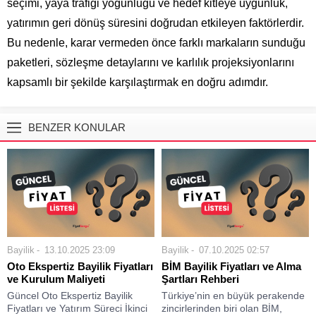
seçimi, yaya trafiği yoğunluğu ve hedef kitleye uygunluk,
yatırımın geri dönüş süresini doğrudan etkileyen faktörlerdir.
Bu nedenle, karar vermeden önce farklı markaların sunduğu
paketleri, sözleşme detaylarını ve karlılık projeksiyonlarını
kapsamlı bir şekilde karşılaştırmak en doğru adımdır.
BENZER KONULAR
Bayilik
13.10.2025 23:09
Bayilik
07.10.2025 02:57
Oto Ekspertiz Bayilik Fiyatları
BİM Bayilik Fiyatları ve Alma
ve Kurulum Maliyeti
Şartları Rehberi
Güncel Oto Ekspertiz Bayilik
Türkiye’nin en büyük perakende
Fiyatları ve Yatırım Süreci İkinci
zincirlerinden biri olan BİM,