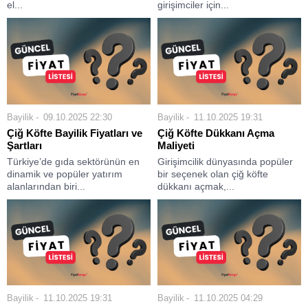
el...
girişimciler için...
Bayilik
09.10.2025 22:30
Bayilik
11.10.2025 19:31
Çiğ Köfte Bayilik Fiyatları ve
Çiğ Köfte Dükkanı Açma
Şartları
Maliyeti
Türkiye’de gıda sektörünün en
Girişimcilik dünyasında popüler
dinamik ve popüler yatırım
bir seçenek olan çiğ köfte
alanlarından biri...
dükkanı açmak,...
Bayilik
11.10.2025 19:31
Bayilik
11.10.2025 04:29