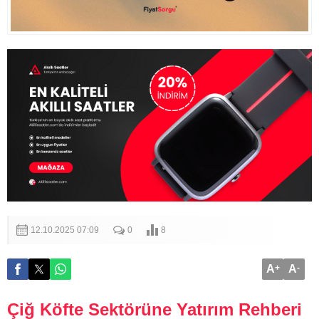
12.10.2025 07:09
0
8
A
+
A
-
Çiğ Köfte Sektörüne Yatırım Rehberi