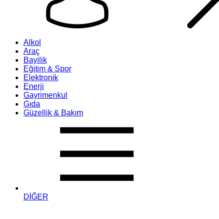
Alkol
Araç
Bayilik
Eğitim & Spor
Elektronik
Enerji
Gayrimenkul
Gıda
Güzellik & Bakım
DİĞER