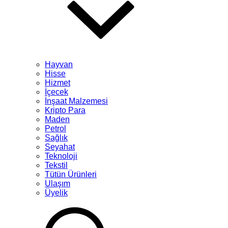
Hayvan
Hisse
Hizmet
İçecek
İnşaat Malzemesi
Kripto Para
Maden
Petrol
Sağlık
Seyahat
Teknoloji
Tekstil
Tütün Ürünleri
Ulaşım
Üyelik