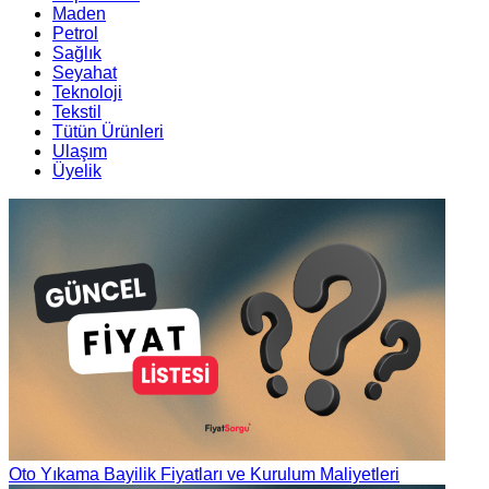
Maden
Petrol
Sağlık
Seyahat
Teknoloji
Tekstil
Tütün Ürünleri
Ulaşım
Üyelik
Oto Yıkama Bayilik Fiyatları ve Kurulum Maliyetleri