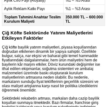
Aylık Ciro Payı (Royalty)
%1 – %5 Arası
Aylık Reklam Katkı Payı
%1 – %3 Arası
Toplam Tahmini Anahtar Teslim
350.000 TL – 600.000
Kurulum Maliyeti
TL
Çiğ Köfte Sektöründe Yatırım Maliyetlerini
Etkileyen Faktörler
Çiğ köfte bayilik yatırım maliyetleri, piyasa koşullarından
doğrudan etkilenen dinamik bir yapıya sahiptir. Özellikle
bulgur, salça, nar ekşisi ve baharat gibi temel hammadde
fiyatlarındaki dalgalanmalar, hem ürün maliyetini hem de
bayilerin kâr marjını etkiler. Döviz kurundaki değişimler ise
ithal edilen ekipmanlar, soğutma sistemleri ve ambalaj
malzemeleri üzerinde baskı oluşturarak kurulum
maliyetlerinin artmasına neden olabilir. Bu nedenle,
markaların sunduğu fiyat tekliflerinin geçerlilik süresini ve
olası maliyet artışlarına karşı nasıl bir politika izlediklerini
öğrenmek önemlidir.
Sektördeki rekabetin artması, markaları daha cazip bayilik
koşulları sunmaya itmektedir. Bazı firmalar, franchise giriş
bedelini kaldırarak veya kurulum paketlerinde indirimler