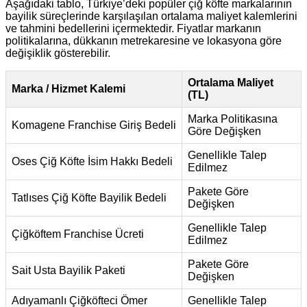
Aşağıdaki tablo, Türkiye’deki popüler çiğ köfte markalarının
bayilik süreçlerinde karşılaşılan ortalama maliyet kalemlerini
ve tahmini bedellerini içermektedir. Fiyatlar markanın
politikalarına, dükkanın metrekaresine ve lokasyona göre
değişiklik gösterebilir.
Ortalama Maliyet
Marka / Hizmet Kalemi
(TL)
Marka Politikasına
Komagene Franchise Giriş Bedeli
Göre Değişken
Genellikle Talep
Oses Çiğ Köfte İsim Hakkı Bedeli
Edilmez
Pakete Göre
Tatlıses Çiğ Köfte Bayilik Bedeli
Değişken
Genellikle Talep
Çiğköftem Franchise Ücreti
Edilmez
Pakete Göre
Sait Usta Bayilik Paketi
Değişken
Adıyamanlı Çiğköfteci Ömer
Genellikle Talep