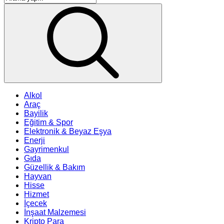
Alkol
Araç
Bayilik
Eğitim & Spor
Elektronik & Beyaz Eşya
Enerji
Gayrimenkul
Gıda
Güzellik & Bakım
Hayvan
Hisse
Hizmet
İçecek
İnşaat Malzemesi
Kripto Para