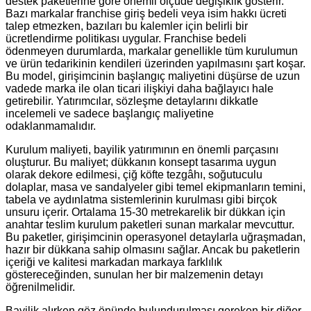
destek paketlerine göre önemli ölçüde değişiklik gösterir.
Bazı markalar franchise giriş bedeli veya isim hakkı ücreti
talep etmezken, bazıları bu kalemler için belirli bir
ücretlendirme politikası uygular. Franchise bedeli
ödenmeyen durumlarda, markalar genellikle tüm kurulumun
ve ürün tedarikinin kendileri üzerinden yapılmasını şart koşar.
Bu model, girişimcinin başlangıç maliyetini düşürse de uzun
vadede marka ile olan ticari ilişkiyi daha bağlayıcı hale
getirebilir. Yatırımcılar, sözleşme detaylarını dikkatle
incelemeli ve sadece başlangıç maliyetine
odaklanmamalıdır.
Kurulum maliyeti, bayilik yatırımının en önemli parçasını
oluşturur. Bu maliyet; dükkanın konsept tasarıma uygun
olarak dekore edilmesi, çiğ köfte tezgâhı, soğutuculu
dolaplar, masa ve sandalyeler gibi temel ekipmanların temini,
tabela ve aydınlatma sistemlerinin kurulması gibi birçok
unsuru içerir. Ortalama 15-30 metrekarelik bir dükkan için
anahtar teslim kurulum paketleri sunan markalar mevcuttur.
Bu paketler, girişimcinin operasyonel detaylarla uğraşmadan,
hazır bir dükkana sahip olmasını sağlar. Ancak bu paketlerin
içeriği ve kalitesi markadan markaya farklılık
göstereceğinden, sunulan her bir malzemenin detayı
öğrenilmelidir.
Bayilik alırken göz önünde bulundurulması gereken bir diğer