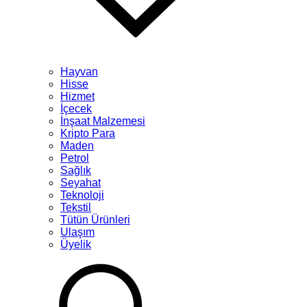
Hayvan
Hisse
Hizmet
İçecek
İnşaat Malzemesi
Kripto Para
Maden
Petrol
Sağlık
Seyahat
Teknoloji
Tekstil
Tütün Ürünleri
Ulaşım
Üyelik