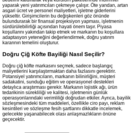
yaparak yeni yatırımcıları çekmeye çalışır. Öte yandan, artan
asgari ücret ve personel maliyetleri, işletme giderlerini
yükseltir. Girişimcilerin bu değişkenleri göz önünde
bulundurarak bir finansal projeksiyon yapması, işletmenin
sürdürülebilirliği açısından hayati önem taşır. Piyasa
koşullarını yakından takip etmek ve markanın bu koşullara
adaptasyon yeteneğini değerlendirmek, doğru yatırım
kararının temelini oluşturur.
Doğru Çiğ Köfte Bayiliği Nasıl Seçilir?
Doğru çiğ köfte markasını seçmek, sadece başlangıç
maliyetlerini karşılaştırmaktan daha fazlasını gerektirir.
Potansiyel yatırımcıların, markanın bilinirliğini, müşteri
sadakatini, sunduğu eğitim ve operasyonel destekleri
detaylıca araştırması gerekir. Markanın lojistik ağı, ürün
tedarikinin sürekliliği ve kalitesi, işletmenin günlük
operasyonlarındaki verimliliği doğrudan etkiler. Ayrıca, bayilik
sözleşmesindeki tüm maddeleri, özellikle ciro payı, reklam
kesintileri ve sözleşme fesih şartlarını dikkatle incelemek,
gelecekte yaşanabilecek olası anlaşmazlıkların önüne
geçecektir.