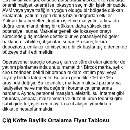
önemli maliyet kalemi ise lokasyon seçimidir. İşlek bir cadde,
AVM veya yaya trafiğinin yoğun olduğu bir bölgede dükkan
kiralamak, yatırımın geri dönüş hızını doğrudan etkiler.
Yüksek kira bedelleri, toplam işletme maliyetini artırsa da
doğru konumlandırılmış bir dükkan, daha yüksek ciro
potansiyeli sunar. Markalar genellikle lokasyon onayı
sürecinde girişimcilere destek olur ve potansiyel bölgeler
hakkında fizibilite çalışmaları sunar. Bu süreçte kira
depozitosu, emlakçı komisyonu gibi ek başlangıç giderleri de
bütçeye dahil edilmelidir.
Operasyonel süreçte ortaya çıkan ve sürekli olan giderler de
yatırım planlamasında unutulmamalıdır. Birçok marka, aylık
ciro üzerinden belirli bir oranda reklam katılım payı veya
royalty bedeli talep eder. Bu oran genellikle %1 ile %5
arasında değişir. Bu kesintiler, markanın ulusal pazarlama
faaliyetlerine ve marka değerini koruma çalışmalarına
harcanır. Ayrıca, personel maaşları, elektrik, su, internet gibi
faturalar, ambalaj malzemeleri ve düzenli ürün tedariki gibi
sabit giderler, işletmenin aylık nakit akışını yönetirken
dikkatle hesaplanmalıdır.
Çiğ Köfte Bayilik Ortalama Fiyat Tablosu