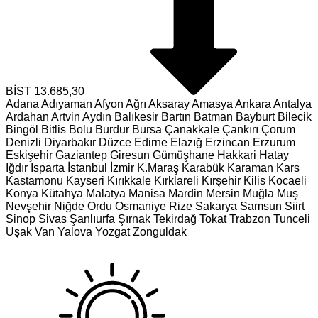
BİST
13.685,30
Adana
Adıyaman
Afyon
Ağrı
Aksaray
Amasya
Ankara
Antalya
Ardahan
Artvin
Aydın
Balıkesir
Bartın
Batman
Bayburt
Bilecik
Bingöl
Bitlis
Bolu
Burdur
Bursa
Çanakkale
Çankırı
Çorum
Denizli
Diyarbakır
Düzce
Edirne
Elazığ
Erzincan
Erzurum
Eskişehir
Gaziantep
Giresun
Gümüşhane
Hakkari
Hatay
Iğdır
Isparta
İstanbul
İzmir
K.Maraş
Karabük
Karaman
Kars
Kastamonu
Kayseri
Kırıkkale
Kırklareli
Kırşehir
Kilis
Kocaeli
Konya
Kütahya
Malatya
Manisa
Mardin
Mersin
Muğla
Muş
Nevşehir
Niğde
Ordu
Osmaniye
Rize
Sakarya
Samsun
Siirt
Sinop
Sivas
Şanlıurfa
Şırnak
Tekirdağ
Tokat
Trabzon
Tunceli
Uşak
Van
Yalova
Yozgat
Zonguldak