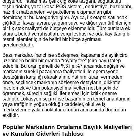
oluşturur. Paslanmaz çelik çiğ köfte tezgahı, soğutuculu
teşhir dolabı, yazar kasa POS sistemi, endüstriyel buzdolabı,
hazırlık malzemeleri ve paketleme ekipmanları gibi
demirbaşlar bu kategoriye girer. Ayrıca, ilk etapta satılacak
çiğ köfte, lavaş, ayran, şalgam suyu ve diğer yan ürünler için
bir ilk stok maliyeti de bütçeye eklenmelidir. Tüm bunlara ek
olarak, belediye ruhsatları, vergi levhası ve oda kayıtları gibi
resmi işlemler için de belirli bir bütçe ayrılması
gerekmektedir.
Bazı markalar, franchise sözleşmesi kapsamında aylık ciro
üzerinden belirli bir oranda “royalty fee” (ciro payı) talep
edebilir. Bu oran genellikle %3 ile %7 arasında değişir ve
markanın sürekli pazarlama faaliyetleri ile operasyonel
desteğinin karşılığı olarak alınır. Yatırım kararı vermeden
önce, seçilecek markanın sözleşme detaylarını dikkatle
incelemek ve tüm potansiyel maliyetleri net bir şekilde
öğrenmek, sürecin sağlıklı ilerlemesi için kritik öneme
sahiptir. Lokasyon seçimi ise başarının en temel anahtarıdır;
yaya trafiğinin yoğun olduğu caddeler, okul ve iş
merkezlerine yakın noktalar cironun artmasında doğrudan
etkilidir.
Popüler Markaların Ortalama Bayilik Maliyetleri
ve Kurulum Giderleri Tablosu