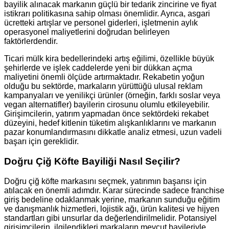
bayilik alınacak markanın güçlü bir tedarik zincirine ve fiyat
istikrarı politikasına sahip olması önemlidir. Ayrıca, asgari
ücretteki artışlar ve personel giderleri, işletmenin aylık
operasyonel maliyetlerini doğrudan belirleyen
faktörlerdendir.
Ticari mülk kira bedellerindeki artış eğilimi, özellikle büyük
şehirlerde ve işlek caddelerde yeni bir dükkan açma
maliyetini önemli ölçüde artırmaktadır. Rekabetin yoğun
olduğu bu sektörde, markaların yürüttüğü ulusal reklam
kampanyaları ve yenilikçi ürünler (örneğin, farklı soslar veya
vegan alternatifler) bayilerin cirosunu olumlu etkileyebilir.
Girişimcilerin, yatırım yapmadan önce sektördeki rekabet
düzeyini, hedef kitlenin tüketim alışkanlıklarını ve markanın
pazar konumlandırmasını dikkatle analiz etmesi, uzun vadeli
başarı için gereklidir.
Doğru Çiğ Köfte Bayiliği Nasıl Seçilir?
Doğru çiğ köfte markasını seçmek, yatırımın başarısı için
atılacak en önemli adımdır. Karar sürecinde sadece franchise
giriş bedeline odaklanmak yerine, markanın sunduğu eğitim
ve danışmanlık hizmetleri, lojistik ağı, ürün kalitesi ve hijyen
standartları gibi unsurlar da değerlendirilmelidir. Potansiyel
girişimcilerin, ilgilendikleri markaların mevcut bayileriyle