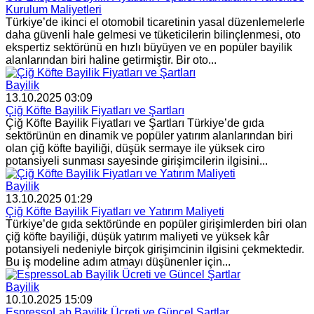
Kurulum Maliyetleri
Türkiye’de ikinci el otomobil ticaretinin yasal düzenlemelerle
daha güvenli hale gelmesi ve tüketicilerin bilinçlenmesi, oto
ekspertiz sektörünü en hızlı büyüyen ve en popüler bayilik
alanlarından biri haline getirmiştir. Bir oto...
Bayilik
13.10.2025 03:09
Çiğ Köfte Bayilik Fiyatları ve Şartları
Çiğ Köfte Bayilik Fiyatları ve Şartları Türkiye’de gıda
sektörünün en dinamik ve popüler yatırım alanlarından biri
olan çiğ köfte bayiliği, düşük sermaye ile yüksek ciro
potansiyeli sunması sayesinde girişimcilerin ilgisini...
Bayilik
13.10.2025 01:29
Çiğ Köfte Bayilik Fiyatları ve Yatırım Maliyeti
Türkiye’de gıda sektöründe en popüler girişimlerden biri olan
çiğ köfte bayiliği, düşük yatırım maliyeti ve yüksek kâr
potansiyeli nedeniyle birçok girişimcinin ilgisini çekmektedir.
Bu iş modeline adım atmayı düşünenler için...
Bayilik
10.10.2025 15:09
EspressoLab Bayilik Ücreti ve Güncel Şartlar