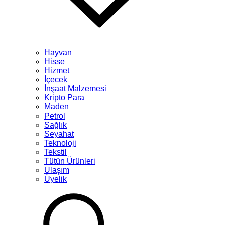
Hayvan
Hisse
Hizmet
İçecek
İnşaat Malzemesi
Kripto Para
Maden
Petrol
Sağlık
Seyahat
Teknoloji
Tekstil
Tütün Ürünleri
Ulaşım
Üyelik