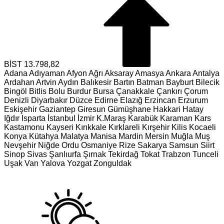
BİST
13.798,82
Adana
Adıyaman
Afyon
Ağrı
Aksaray
Amasya
Ankara
Antalya
Ardahan
Artvin
Aydın
Balıkesir
Bartın
Batman
Bayburt
Bilecik
Bingöl
Bitlis
Bolu
Burdur
Bursa
Çanakkale
Çankırı
Çorum
Denizli
Diyarbakır
Düzce
Edirne
Elazığ
Erzincan
Erzurum
Eskişehir
Gaziantep
Giresun
Gümüşhane
Hakkari
Hatay
Iğdır
Isparta
İstanbul
İzmir
K.Maraş
Karabük
Karaman
Kars
Kastamonu
Kayseri
Kırıkkale
Kırklareli
Kırşehir
Kilis
Kocaeli
Konya
Kütahya
Malatya
Manisa
Mardin
Mersin
Muğla
Muş
Nevşehir
Niğde
Ordu
Osmaniye
Rize
Sakarya
Samsun
Siirt
Sinop
Sivas
Şanlıurfa
Şırnak
Tekirdağ
Tokat
Trabzon
Tunceli
Uşak
Van
Yalova
Yozgat
Zonguldak