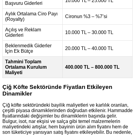
10.000 TL – 25.000 TL
Başvuru Giderleri
Aylık Ortalama Ciro Payı
Cironun %3 – %7’si
(Royalty)
Açılış ve Reklam
10.000 TL – 30.000 TL
Giderleri
Beklenmedik Giderler
20.000 TL – 40.000 TL
İçin Ek Bütçe
Tahmini Toplam
Ortalama Kurulum
400.000 TL – 800.000 TL
Maliyeti
Çiğ Köfte Sektöründe Fiyatları Etkileyen
Dinamikler
Çiğ köfte sektöründeki bayilik maliyetleri ve karlılık oranları,
çeşitli piyasa dinamiklerinden doğrudan etkilenir. Hammadde
fiyatlarındaki değişimler bu dinamiklerin başında gelir.
Bulgur, isot, nar ekşisi ve salça gibi temel malzemelerin
maliyetindeki artışlar, hem bayinin ürün alım fiyatını hem de
son tüketiciye yansıyan satış fiyatını etkileyebilir. Bu nedenle,