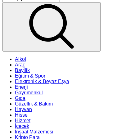
Alkol
Araç
Bayilik
Eğitim & Spor
Elektronik & Beyaz Eşya
Enerji
Gayrimenkul
Gıda
Güzellik & Bakım
Hayvan
Hisse
Hizmet
İçecek
İnşaat Malzemesi
Kripto Para