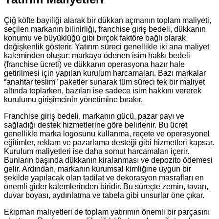
Çiğ köfte bayiliği alarak bir dükkan açmanın toplam maliyeti,
seçilen markanın bilinirliği, franchise giriş bedeli, dükkanın
konumu ve büyüklüğü gibi birçok faktöre bağlı olarak
değişkenlik gösterir. Yatırım süreci genellikle iki ana maliyet
kaleminden oluşur: markaya ödenen isim hakkı bedeli
(franchise ücreti) ve dükkanın operasyona hazır hale
getirilmesi için yapılan kurulum harcamaları. Bazı markalar
“anahtar teslim” paketler sunarak tüm süreci tek bir maliyet
altında toplarken, bazıları ise sadece isim hakkını vererek
kurulumu girişimcinin yönetimine bırakır.
Franchise giriş bedeli, markanın gücü, pazar payı ve
sağladığı destek hizmetlerine göre belirlenir. Bu ücret
genellikle marka logosunu kullanma, reçete ve operasyonel
eğitimler, reklam ve pazarlama desteği gibi hizmetleri kapsar.
Kurulum maliyetleri ise daha somut harcamaları içerir.
Bunların başında dükkanın kiralanması ve depozito ödemesi
gelir. Ardından, markanın kurumsal kimliğine uygun bir
şekilde yapılacak olan tadilat ve dekorasyon masrafları en
önemli gider kalemlerinden biridir. Bu süreçte zemin, tavan,
duvar boyası, aydınlatma ve tabela gibi unsurlar öne çıkar.
Ekipman maliyetleri de toplam yatırımın önemli bir parçasını